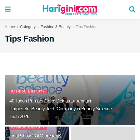
Home
Category
Fashion & Beauty
Tips Fashion
Tips Fashion
FASHION & BEAUTY
40 Tahun ParagonCorp: Deklarasi sebagai
Purposeful Beauty Tech Company di Beauty Science
Tech 2026
FASHION & BEAUTY
Final Show “KAO presents