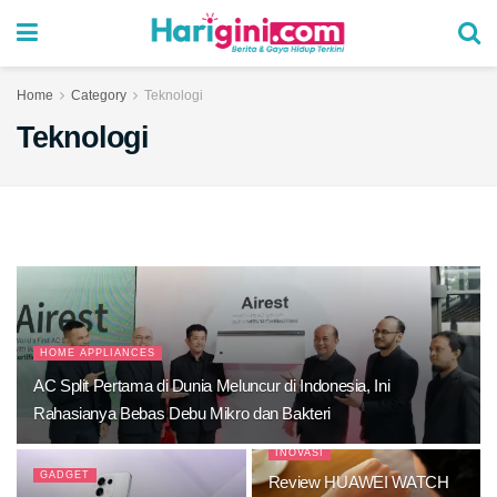
Home
Category
Teknologi
Teknologi
HOME APPLIANCES
AC Split Pertama di Dunia Meluncur di Indonesia, Ini
Rahasianya Bebas Debu Mikro dan Bakteri
INOVASI
GADGET
Review HUAWEI WATCH