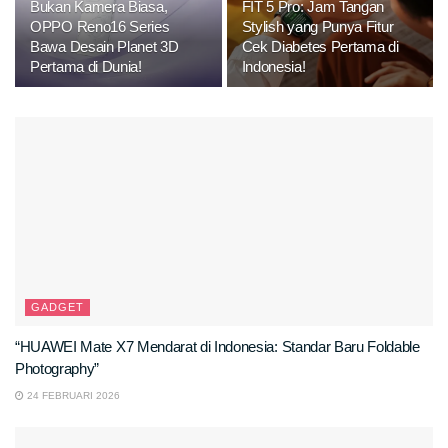
Bukan Kamera Biasa,
FIT 5 Pro: Jam Tangan
OPPO Reno16 Series
Stylish yang Punya Fitur
Bawa Desain Planet 3D
Cek Diabetes Pertama di
Pertama di Dunia!
Indonesia!
GADGET
“HUAWEI Mate X7 Mendarat di Indonesia: Standar Baru Foldable
Photography”
24 FEBRUARI 2026