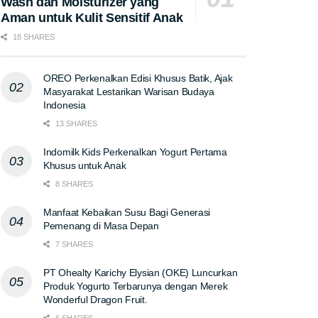
Wash dan Moisturizer yang
Aman untuk Kulit Sensitif Anak
18 SHARES
OREO Perkenalkan Edisi Khusus Batik, Ajak
Masyarakat Lestarikan Warisan Budaya
Indonesia
13 SHARES
Indomilk Kids Perkenalkan Yogurt Pertama
Khusus untuk Anak
8 SHARES
Manfaat Kebaikan Susu Bagi Generasi
Pemenang di Masa Depan
7 SHARES
PT Ohealty Karichy Elysian (OKE) Luncurkan
Produk Yogurto Terbarunya dengan Merek
Wonderful Dragon Fruit.
6 SHARES