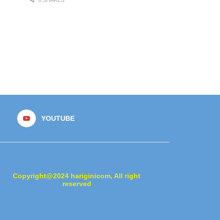
YOUTUBE
Copyright@2024 hariginicom, All right
reserved