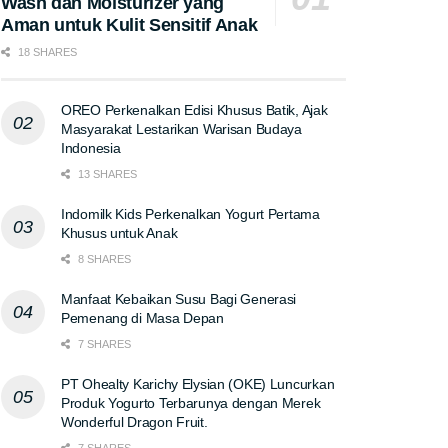
Wash dan Moisturizer yang
Aman untuk Kulit Sensitif Anak
18 SHARES
OREO Perkenalkan Edisi Khusus Batik, Ajak
Masyarakat Lestarikan Warisan Budaya
Indonesia
13 SHARES
Indomilk Kids Perkenalkan Yogurt Pertama
Khusus untuk Anak
8 SHARES
Manfaat Kebaikan Susu Bagi Generasi
Pemenang di Masa Depan
7 SHARES
PT Ohealty Karichy Elysian (OKE) Luncurkan
Produk Yogurto Terbarunya dengan Merek
Wonderful Dragon Fruit.
7 SHARES