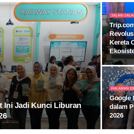
JALAN-JALA
Trip.co
Revolusi
Kereta 
Ekosist
HALAMAN D
Google 
 Ini Jadi Kunci Liburan
dalam P
26
2026