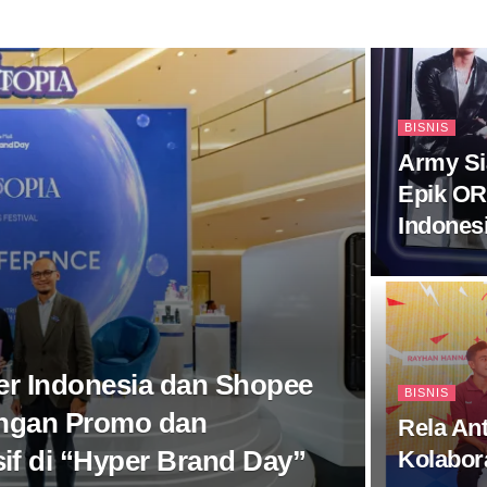
BISNIS
Army Si
Epik OR
Indones
ver Indonesia dan Shopee
BISNIS
engan Promo dan
Rela Ant
if di “Hyper Brand Day”
Kolabora