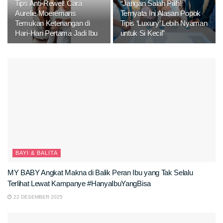
Tips Anti-Rewel! Cara
“Jangan Salah Pilih!
Aurelie Moeremans
Ternyata Ini Alasan Popok
Temukan Ketenangan di
Tipis ‘Luxury’ Lebih Nyaman
Hari-Hari Pertama Jadi Ibu
untuk Si Kecil”
BAYI & BALITA
MY BABY Angkat Makna di Balik Peran Ibu yang Tak Selalu
Terlihat Lewat Kampanye #HanyaIbuYangBisa
22 DESEMBER 2025