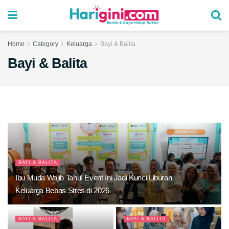
Home
Category
Keluarga
Bayi & Balita
Bayi & Balita
BAYI & BALITA
Ibu Muda Wajib Tahu! Event Ini Jadi Kunci Liburan
Keluarga Bebas Stres di 2026
BAYI & BALITA
BAYI & BALITA