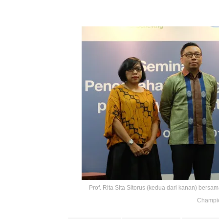
Prof. Rita Sita Sitorus (kedua dari kanan) bers
Champio