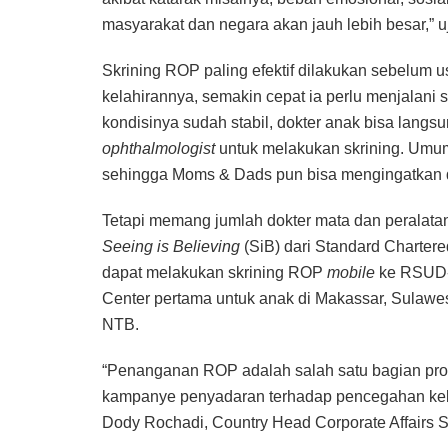
masyarakat dan negara akan jauh lebih besar,” uja
Skrining ROP paling efektif dilakukan sebelum u
kelahirannya, semakin cepat ia perlu menjalani 
kondisinya sudah stabil, dokter anak bisa langs
ophthalmologist
untuk melakukan skrining. Umumn
sehingga Moms & Dads pun bisa mengingatkan do
Tetapi memang jumlah dokter mata dan peralatan 
Seeing is Believing
(SiB) dari Standard Charter
dapat melakukan skrining ROP
mobile
ke RSUD-
Center pertama untuk anak di Makassar, Sulawes
NTB.
“Penanganan ROP adalah salah satu bagian progr
kampanye penyadaran terhadap pencegahan kebu
Dody Rochadi, Country Head Corporate Affairs 