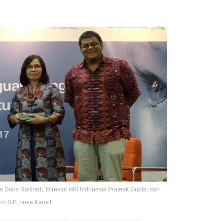
ama Dody Rochadi, Direktur HKI Indonesia Prateek Gupta, dan
n SiB Tania Kansil