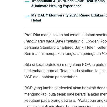
Transpulmin & RS Bunda Gelar ‘Dear Moms, 
& Intimate Healing Experience
MY BABY Momversity 2025: Ruang Edukasi da
Hebat
Prof. Rita menjelaskan hal tersebut dalam semi
Penglihatan pada Bayi Prematur
, di Oxygen Roo
bersama Standard Chartered Bank, Helen Keller 
Seminar ini merupakan rangkaian peringatan
Ha
Bila si kecil terdeteksi mengalami ROP, ia perlu 
berkembang normal. Tetapi pada stadium lanjut,
VGF atau bahkan pembedahan.
ROP yang lambat terdeteksi akan berakhir denga
mengungkap, buta sejak bayi berarti ia akan me
kebutaan pada orang dewasa. “Walaupun angka 
akibat katarak misalnya, beban emosional, sosi