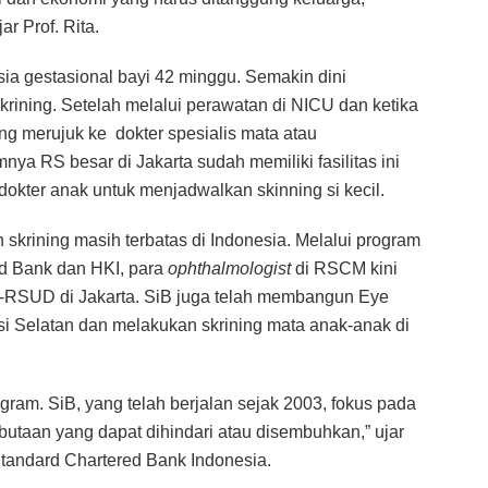
r Prof. Rita.
sia gestasional bayi 42 minggu. Semakin dini
skrining. Setelah melalui perawatan di NICU dan ketika
ung merujuk ke dokter spesialis mata atau
ya RS besar di Jakarta sudah memiliki fasilitas ini
kter anak untuk menjadwalkan skinning si kecil.
skrining masih terbatas di Indonesia. Melalui program
ed Bank dan HKI, para
ophthalmologist
di RSCM kini
RSUD di Jakarta. SiB juga telah membangun Eye
i Selatan dan melakukan skrining mata anak-anak di
am. SiB, yang telah berjalan sejak 2003, fokus pada
taan yang dapat dihindari atau disembuhkan,” ujar
Standard Chartered Bank Indonesia.