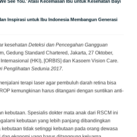
We See You.’ Atasi Kecemasan Ibu untuk Kesehatan Bayi
n Inspirasi untuk Ibu Indonesia Membangun Generasi
nar kesehatan
Deteksi dan Pencegahan Gangguan
m, Gedung Standard Chartered, Jakarta, 27 Oktober,
Internasional (HKI), [ORBIS] dan Kasoem Vision Care.
ri Penglihatan Sedunia 2017
.
menjalani terapi laser agar pembuluh darah retina bisa
 ROP kemungkinan harus ditangani dengan suntikan anti-
n kebutaan. Spesialis dokter mata anak dari RSCM ini
ngalami kebutaan yang lebih panjang dibandingkan
kebutaan tidak setinggi kebutaan pada orang dewasa
al dan ekonomi yang harus ditanggung keluarga,