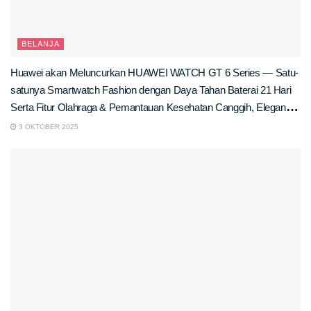
BELANJA
Huawei akan Meluncurkan HUAWEI WATCH GT 6 Series — Satu-
satunya Smartwatch Fashion dengan Daya Tahan Baterai 21 Hari
Serta Fitur Olahraga & Pemantauan Kesehatan Canggih, Elegan di
Kantor, Tangguh di Lapangan
3 OKTOBER 2025