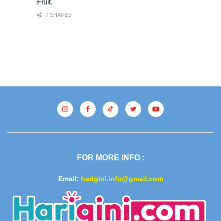
Fruit.
7 SHARES
FOR MORE INFO :
Email:
harigini.info@gmail.com