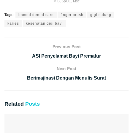
MIB, SpOG, Msc
Tags:
bamed dental care
finger brush
gigi sulung
karies
kesehatan gigi bayi
Previous Post
ASI Penyelamat Bayi Prematur
Next Post
Berimajinasi Dengan Menulis Surat
Related
Posts