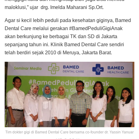
maloklusi,” ujar drg. Imelda Maharani Sp.Ort.
Agar si kecil lebih peduli pada kesehatan giginya, Bamed
Dental Care melalui gerakan #BamedPeduliGigiAnak
akan berkunjung ke berbagai TK dan SD di Jakarta
sepanjang tahun ini. Klinik Bamed Dental Care sendiri
telah berdiri sejak 2010 di Meruya, Jakarta Barat.
Tim dokter gigi di Bamed Dental Care bersama co-founder dr. Yassin Yanuar