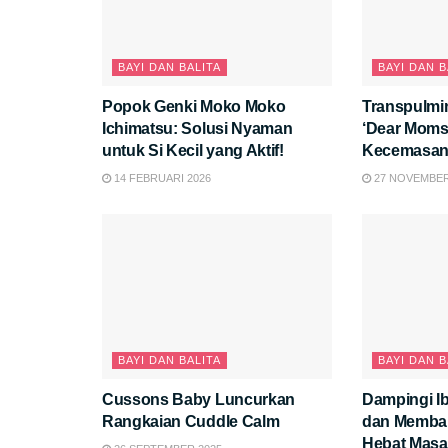
BAYI DAN BALITA
BAYI DAN B
Popok Genki Moko Moko
Transpulmi
Ichimatsu: Solusi Nyaman
‘Dear Moms,
untuk Si Kecil yang Aktif!
Kecemasan 
Kesehatan B
14 FEBRUARI 2026
27 NOVEMBER
Healing Ex
BAYI DAN BALITA
BAYI DAN B
Cussons Baby Luncurkan
Dampingi I
Rangkaian Cuddle Calm
dan Memba
Hebat Mas