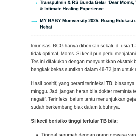
Transpulmin & RS Bunda Gelar ‘Dear Moms, 
& Intimate Healing Experience
MY BABY Momversity 2025: Ruang Edukasi da
Hebat
Imunisasi BCG hanya diberikan sekali, di usia 1
tidak optimal, Moms. Si kecil pun perlu menjalan
Tes ini dilakukan dengan menyuntikkan ekstrak b
bengkak bekas suntikan dalam 48-72 jam untuk me
Hasil positif, yang berarti terinfeksi TB, biasanya
minggu. Jadi jangan heran bila dokter meminta t
negatif. Terinfeksi belum tentu menunjukkan geja
sudah berkembang biak dalam tubuhnya.
Si kecil berisiko tinggi tertular TB bila:
Tinggal serumah dengan orang dewasa ya