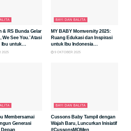
ALITA
BAYI DAN BALITA
n & RS Bunda Gelar
MY BABY Momversity 2025:
 We See You.’ Atasi
Ruang Edukasi dan Inspirasi
Ibu untuk
untuk Ibu Indonesia
ayi & Intimate
Membangun Generasi Hebat
 2025
9 OKTOBER 2025
perience
ALITA
BAYI DAN BALITA
bu Membersamai
Cussons Baby Tampil dengan
ngun Generasi
Wajah Baru, Luncurkan Inisiatif
a Depan
#CussonsMOMen