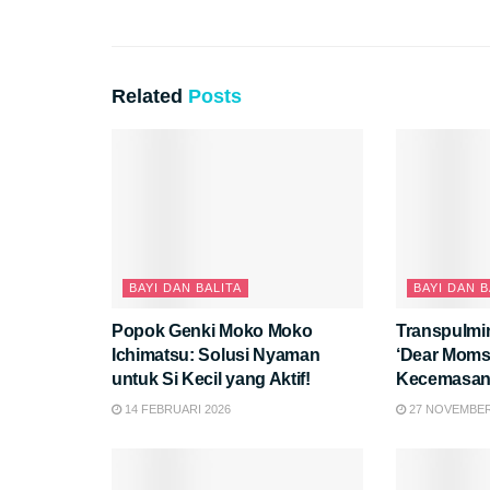
Related
Posts
BAYI DAN BALITA
BAYI DAN B
Popok Genki Moko Moko
Transpulmi
Ichimatsu: Solusi Nyaman
‘Dear Moms,
untuk Si Kecil yang Aktif!
Kecemasan 
Kesehatan B
14 FEBRUARI 2026
27 NOVEMBER
Healing Ex