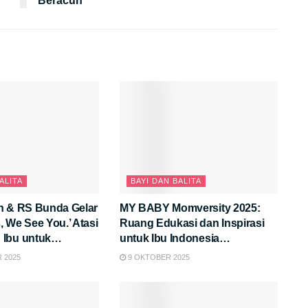
Beracun
ALITA
BAYI DAN BALITA
n & RS Bunda Gelar
MY BABY Momversity 2025:
 We See You.’ Atasi
Ruang Edukasi dan Inspirasi
Ibu untuk
untuk Ibu Indonesia
ayi & Intimate
Membangun Generasi Hebat
 2025
9 OKTOBER 2025
perience