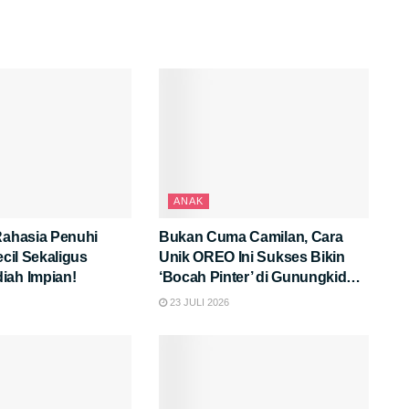
ANAK
Rahasia Penuhi
Bukan Cuma Camilan, Cara
ecil Sekaligus
Unik OREO Ini Sukses Bikin
iah Impian!
‘Bocah Pinter’ di Gunungkidul
Makin Semangat Belajar!
23 JULI 2026