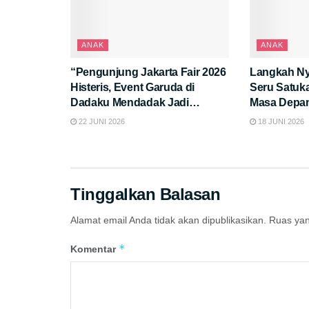
ANAK
ANAK
“Pengunjung Jakarta Fair 2026
Langkah Ny
Histeris, Event Garuda di
Seru Satuk
Dadaku Mendadak Jadi
Masa Depa
Sorotan!”
22 JUNI 2026
18 JUNI 2026
Tinggalkan Balasan
Alamat email Anda tidak akan dipublikasikan.
Ruas yan
*
Komentar