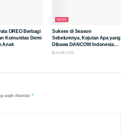
ANAK
ata OREO Berbagi
Sukses di Season
an Komunitas Demi
Sebelumnya, Kejutan Apa yang
n Anak
Dibawa DANCOW Indonesia
Cerdas Ke Palembang?
28 MEI 2026
*
g wajib ditandai