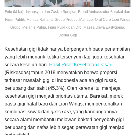
Foto (ki-ka) : Irwansyah dan Zaskia Sungkar, Brand Ambassador Barakat dan
Figur Publik, Monica Raharja, Group Product Manager Oral Care Lion Wings
Group, Melanie Putria, Figur Publik dan Drg. Maesa Uswa Eastyqoma,
Dokter Gigi
Kesehatan gigi tidak hanya berpengaruh pada penampilan
yang lebih menarik ketika tersenyum tapi juga kesehatan
secara keseluruhan.
Hasil Riset Kesehatan Dasar
(Riskesdas) tahun 2018 menyatakan bahwa proporsi
terbesar masalah gigi di Indonesia adalah gigi rusak,
berlubang dan sakit (45,3%). Oleh karena itu, menjaga
kesehatan gigi menjadi prioritas utama.
Barakat,
merek
pasta gigi halal baru dari Lion Wings, memperkenalkan
kombinasi siwak dan
green tea
, yang kandungannya
secara alami membantu melawan bakteri penyebab gigi
berlubang dan nafas lebih segar, perawatan gigi menjadi