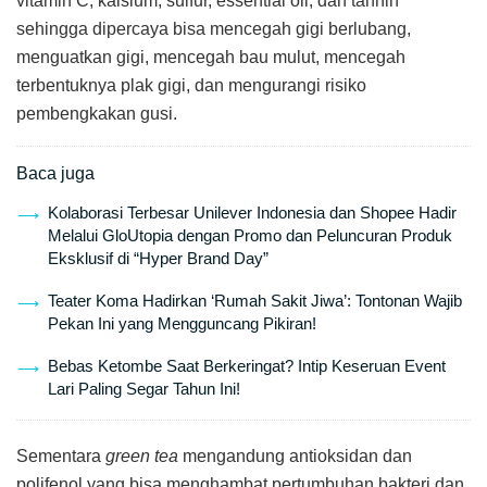
vitamin C, kalsium, sulfur, essential oil, dan tannin
sehingga dipercaya bisa mencegah gigi berlubang,
menguatkan gigi, mencegah bau mulut, mencegah
terbentuknya plak gigi, dan mengurangi risiko
pembengkakan gusi.
Baca juga
Kolaborasi Terbesar Unilever Indonesia dan Shopee Hadir
Melalui GloUtopia dengan Promo dan Peluncuran Produk
Eksklusif di “Hyper Brand Day”
Teater Koma Hadirkan ‘Rumah Sakit Jiwa’: Tontonan Wajib
Pekan Ini yang Mengguncang Pikiran!
Bebas Ketombe Saat Berkeringat? Intip Keseruan Event
Lari Paling Segar Tahun Ini!
Sementara
green tea
mengandung antioksidan dan
polifenol yang bisa menghambat pertumbuhan bakteri dan