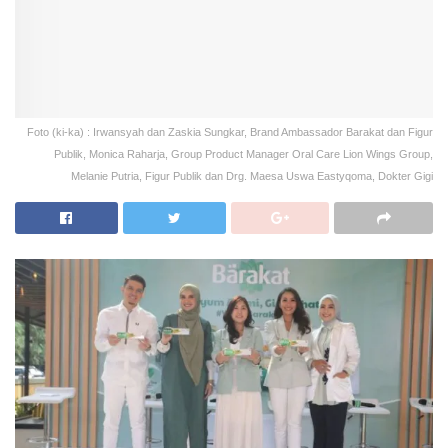
Foto (ki-ka) : Irwansyah dan Zaskia Sungkar, Brand Ambassador Barakat dan Figur
Publik, Monica Raharja, Group Product Manager Oral Care Lion Wings Group,
Melanie Putria, Figur Publik dan Drg. Maesa Uswa Eastyqoma, Dokter Gigi