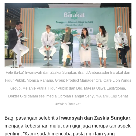
Foto (ki-ka) Irwansyah dan Zaskia Sungkar, Brand Ambassador Barakat dan
Figur Publik, Monica Raharja, Group Product Manager Oral Care Lion Wings
Group, Melanie Putria, Figur Publik dan Drg. Maesa Uswa Eastyqoma,
Dokter Gigi dalam sesi media Obrolan Hangat Senyum Alami, Gigi Sehat
#Yakin Barakat
Bagi pasangan selebritis
Irwansyah dan Zaskia Sungkar
,
menjaga kebersihan mulut dan gigi juga merupakan aspek
penting. “Kami sudah mencoba pasta gigi lain yang