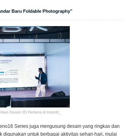
andar Baru Foldable Photography”
kan Desain 3D Pertama di Industri_
Reno16 Series juga mengusung desain yang ringkas dan
igunakan untuk berbagai aktivitas sehari-hari, mulai