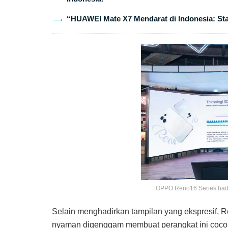
“HUAWEI Mate X7 Mendarat di Indonesia: St
OPPO Reno16 Series hadir
Selain menghadirkan tampilan yang ekspresif, 
nyaman digenggam membuat perangkat ini cocok d