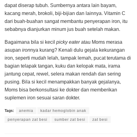
dapat diserap tubuh. Sumbernya antara lain bayam,
kacang merah, brokoli, biji-bijian dan lainnya. Vitamin C
dari buah-buahan sangat membantu penyerapan iron, itu
sebabnya dianjurkan minum jus buah setelah makan.
Bagaimana bila si kecil
picky eater
atau Moms merasa
asupan
iron
nya kurang? Kenali dulu gejala kekurangan
iron, seperti mudah lelah, tampak lemah, pucat terutama di
bagian telapak tangan, kuku dan kelopak mata, irama
jantung cepat, rewel, selera makan rendah dan sering
pusing. Bila si kecil menampakkan banyak gejalanya,
Moms bisa berkonsultasi ke dokter dan memberikan
suplemen iron sesuai saran dokter.
Tags:
anemia
kadar hemoglobin anak
penyerapan zat besi
sumber zat besi
zat besi