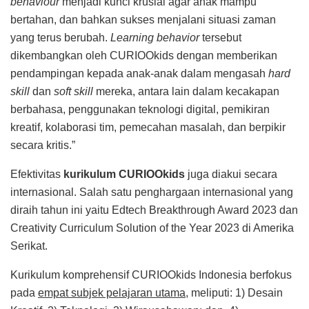
behaviour
menjadi kunci krusial agar anak mampu
bertahan, dan bahkan sukses menjalani situasi zaman
yang terus berubah.
Learning behavior
tersebut
dikembangkan oleh CURIOOkids dengan memberikan
pendampingan kepada anak-anak dalam mengasah
hard
skill
dan
soft skill
mereka, antara lain dalam kecakapan
berbahasa, penggunakan teknologi digital, pemikiran
kreatif, kolaborasi tim, pemecahan masalah, dan berpikir
secara kritis.”
Efektivitas
kurikulum CURIOOkids
juga diakui secara
internasional. Salah satu penghargaan internasional yang
diraih tahun ini yaitu Edtech Breakthrough Award 2023 dan
Creativity Curriculum Solution of the Year 2023 di Amerika
Serikat.
Kurikulum komprehensif CURIOOkids Indonesia berfokus
pada
empat subjek pelajaran utama
, meliputi: 1) Desain