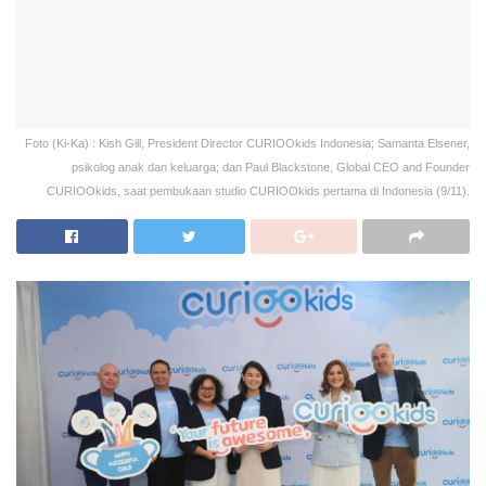
Foto (Ki-Ka) : Kish Gill, President Director CURIOOkids Indonesia; Samanta Elsener,
psikolog anak dan keluarga; dan Paul Blackstone, Global CEO and Founder
CURIOOkids, saat pembukaan studio CURIOOkids pertama di Indonesia (9/11).