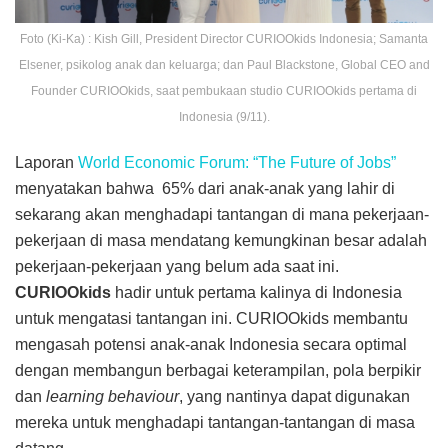
Foto (Ki-Ka) : Kish Gill, President Director CURIOOkids Indonesia; Samanta
Elsener, psikolog anak dan keluarga; dan Paul Blackstone, Global CEO and
Founder CURIOOkids, saat pembukaan studio CURIOOkids pertama di
Indonesia (9/11).
Laporan
World Economic Forum: “The Future of Jobs”
menyatakan bahwa 65% dari anak-anak yang lahir di
sekarang akan menghadapi tantangan di mana pekerjaan-
pekerjaan di masa mendatang kemungkinan besar adalah
pekerjaan-pekerjaan yang belum ada saat ini.
CURIOOkids
hadir untuk pertama kalinya di Indonesia
untuk mengatasi tantangan ini. CURIOOkids membantu
mengasah potensi anak-anak Indonesia secara optimal
dengan membangun berbagai keterampilan, pola berpikir
dan
learning behaviour
, yang nantinya dapat digunakan
mereka untuk menghadapi tantangan-tantangan di masa