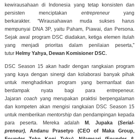
kewirausahaan di Indonesia yang tetap konsisten dan
persisten menciptakan
entrepreneur
yang
berkarakter. “Wirausahawan muda sukses harus
mempunyai DNA 3P, yaitu Paham, Piawai, dan Persona.
Sejak awal program DSC diadakan, ketiga elemen itulah
yang menjadi prioritas dalam penilaian peserta,”
tutur
Helmy Yahya, Dewan Komisioner DSC.
DSC Season 15 akan hadir dengan rangkaian program
yang kaya dengan sinergi dan kolaborasi banyak pihak
untuk menghadirkan program yang bermanfaat dan
berdampak nyata bagi para entrepeneur.
Jajaran
coach
yang merupakan praktisi berpengalaman
dan kompeten akan mengisi rangkaian DSC Season 15
untuk memberikan
mentorship
dan pendampingan kepada
para peserta. Mereka adalah
M. Jupaka (
Serial-
preneur),
Andanu Prasetyo (CEO of Maka Group,
Founder Toko Kopi Tuku), Nilamsari (Founder &