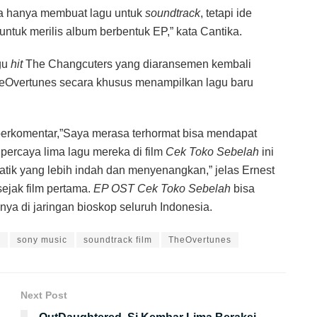
ta hanya membuat lagu untuk
soundtrack
, tetapi ide
untuk merilis album berbentuk EP,” kata Cantika.
gu
hit
The Changcuters yang diaransemen kembali
heOvertunes secara khusus menampilkan lagu baru
 berkomentar,”Saya merasa terhormat bisa mendapat
ercaya lima lagu mereka di film
Cek Toko Sebelah
ini
k yang lebih indah dan menyenangkan,” jelas Ernest
ejak film pertama.
EP OST Cek Toko Sebelah
bisa
nya di jaringan bioskop seluruh Indonesia.
C
sony music
soundtrack film
TheOvertunes
Next Post