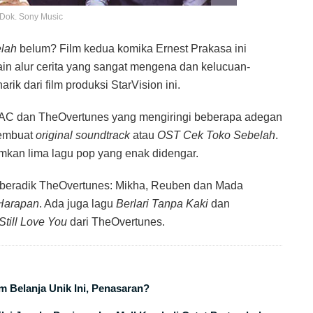
 Dok. Sony Music
lah
belum? Film kedua komika Ernest Prakasa ini
ain alur cerita yang sangat mengena dan kelucuan-
rik dari film produksi StarVision ini.
GAC dan TheOvertunes yang mengiringi beberapa adegan
membuat
original soundtrack
atau
OST Cek Toko Sebelah
.
kan lima lagu pop yang enak didengar.
k beradik TheOvertunes: Mikha, Reuben dan Mada
Harapan
. Ada juga lagu
Berlari Tanpa Kaki
dan
 Still Love You
dari TheOvertunes.
 Belanja Unik Ini, Penasaran?