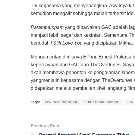
“Ini kerjasama yang menyenangkan. Awalnya ki
kemudian mengalir sehingga malah terbersit ide 
Parampampam
yang dibawakan GAC adalah la
menjadi lebih segar dan kekinian. Sementara T
berjudul
I Still Love You
yang diciptakan Mikha.
Mengomentari dirilisnya EP ini, Ernest Prakasa
kepercayaan dari GAC dan TheOvertunes. Saya p
akan membawa penonton ke pengalaman sinemati
yangmenjalin kerjasama dengan TheOvertunes s
didapatkan melalui pembelian tiket langsung film
Tags:
cek toko sebelah
film drama komedi
GA
Previous Post