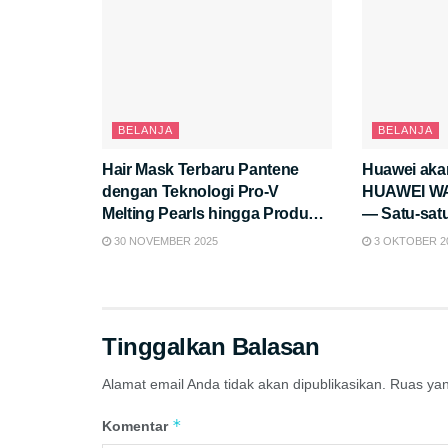
BELANJA
BELANJA
Hair Mask Terbaru Pantene
Huawei aka
dengan Teknologi Pro-V
HUAWEI WA
Melting Pearls hingga Produk
— Satu-sat
Hair Oil Resmi Diluncurkan di
Fashion de
30 NOVEMBER 2025
3 OKTOBER 2
Affiliate Gathering Terbesar
Baterai 21 H
Bersama Shopee dalam rangka
Olahraga &
Shopee Mall Hyper Brand Day!
Kesehatan 
Kantor, Ta
Tinggalkan Balasan
Alamat email Anda tidak akan dipublikasikan.
Ruas yan
*
Komentar