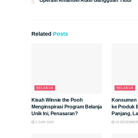
Operasi Amandel Atasi Gangguan Tidur
Related
Posts
BELANJA
BELANJA
Kisah Winnie the Pooh
Konsumen I
Menginspirasi Program Belanja
ke Produk B
Unik Ini, Penasaran?
Panjang, LazMall Kembali Catat
Pertumbuha
3 JUNI 2026
19 DESEMBER