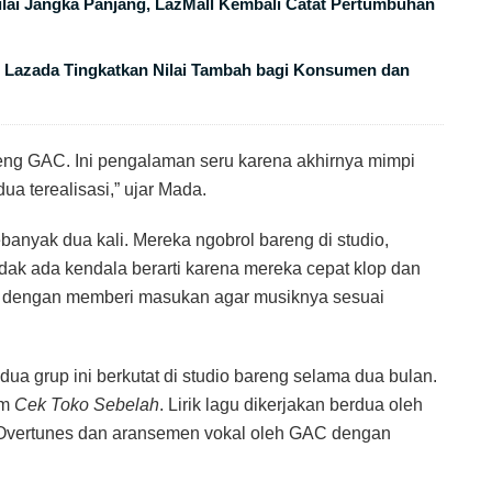
lai Jangka Panjang, LazMall Kembali Catat Pertumbuhan
, Lazada Tingkatkan Nilai Tambah bagi Konsumen dan
eng GAC. Ini pengalaman seru karena akhirnya mimpi
ua terealisasi,” ujar Mada.
nyak dua kali. Mereka ngobrol bareng di studio,
idak ada kendala berarti karena mereka cepat klop dan
ibat dengan memberi masukan agar musiknya sesuai
dua grup ini berkutat di studio bareng selama dua bulan.
lm
Cek Toko Sebelah
. Lirik lagu dikerjakan berdua oleh
Overtunes dan aransemen vokal oleh GAC dengan