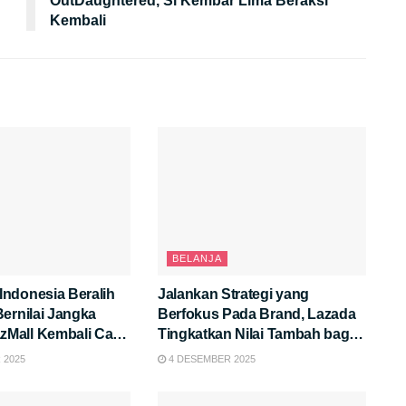
OutDaughtered, Si Kembar Lima Beraksi
Kembali
BELANJA
ndonesia Beralih
Jalankan Strategi yang
ernilai Jangka
Berfokus Pada Brand, Lazada
Tingkatkan Nilai Tambah bagi
n di 12.12
Konsumen dan Brand di
 2025
4 DESEMBER 2025
Indonesia