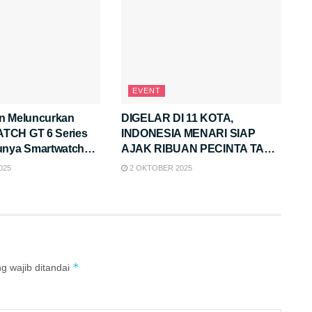
EVENT
n Meluncurkan
DIGELAR DI 11 KOTA,
TCH GT 6 Series
INDONESIA MENARI SIAP
unya Smartwatch
AJAK RIBUAN PECINTA TARI
ngan Daya Tahan
UNTUK #MENARIDIMALL
025
2 OKTOBER 2025
ari Serta Fitur
 Pemantauan
Canggih, Elegan di
ngguh di Lapangan
*
g wajib ditandai