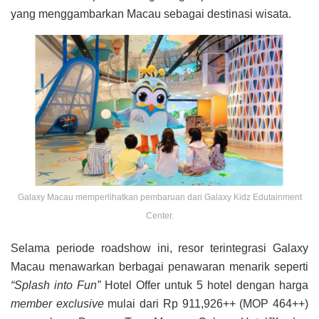
yang menggambarkan Macau sebagai destinasi wisata.
Galaxy Macau memperlihatkan pembaruan dari Galaxy Kidz Edutainment
Center.
Selama periode roadshow ini, resor terintegrasi Galaxy
Macau menawarkan berbagai penawaran menarik seperti
“Splash into Fun”
Hotel Offer untuk 5 hotel dengan harga
member exclusive
mulai dari Rp 911,926++ (MOP 464++)