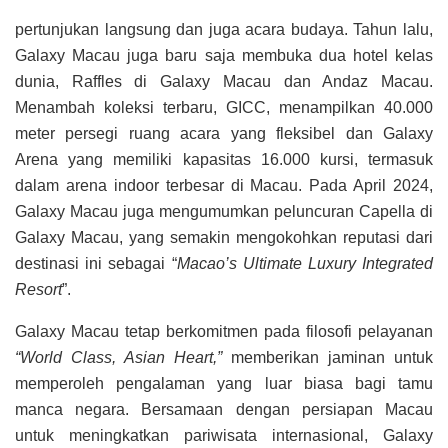
pertunjukan langsung dan juga acara budaya. Tahun lalu,
Galaxy Macau juga baru saja membuka dua hotel kelas
dunia, Raffles di Galaxy Macau dan Andaz Macau.
Menambah koleksi terbaru, GICC, menampilkan 40.000
meter persegi ruang acara yang fleksibel dan Galaxy
Arena yang memiliki kapasitas 16.000 kursi, termasuk
dalam arena indoor terbesar di Macau. Pada April 2024,
Galaxy Macau juga mengumumkan peluncuran Capella di
Galaxy Macau, yang semakin mengokohkan reputasi dari
destinasi ini sebagai “
Macao’s Ultimate Luxury Integrated
Resort
”.
Galaxy Macau tetap berkomitmen pada filosofi pelayanan
“World Class, Asian Heart,”
memberikan jaminan untuk
memperoleh pengalaman yang luar biasa bagi tamu
manca negara. Bersamaan dengan persiapan Macau
untuk meningkatkan pariwisata internasional, Galaxy