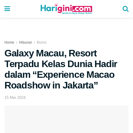
Home
Hiburan
Bisnis
Galaxy Macau, Resort
Terpadu Kelas Dunia Hadir
dalam “Experience Macao
Roadshow in Jakarta”
15 Mei 2024