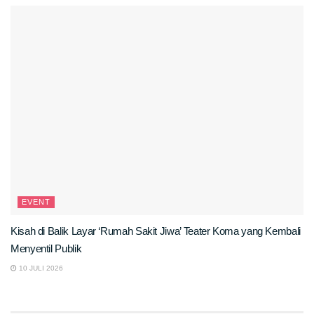
EVENT
Kisah di Balik Layar ‘Rumah Sakit Jiwa’ Teater Koma yang Kembali
Menyentil Publik
10 JULI 2026