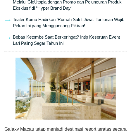
Melalui GloUtopia dengan Promo dan Peluncuran Produk
Eksklusif di “Hyper Brand Day”
Teater Koma Hadirkan ‘Rumah Sakit Jiwa’: Tontonan Wajib
Pekan Ini yang Mengguncang Pikiran!
Bebas Ketombe Saat Berkeringat? Intip Keseruan Event
Lari Paling Segar Tahun Ini!
Galaxy Macau tetap menjadi destinasi resort teratas secara