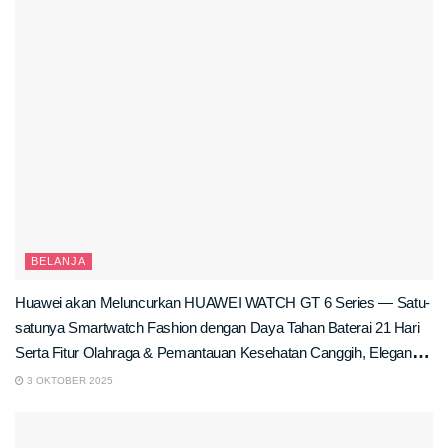
BELANJA
Huawei akan Meluncurkan HUAWEI WATCH GT 6 Series — Satu-
satunya Smartwatch Fashion dengan Daya Tahan Baterai 21 Hari
Serta Fitur Olahraga & Pemantauan Kesehatan Canggih, Elegan di
Kantor, Tangguh di Lapangan
3 OKTOBER 2025