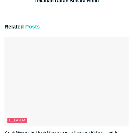
Tekanan Darah Secara Rutin
Related
Posts
BELANJA
Kisah Winnie the Pooh Menginspirasi Program Belanja Unik Ini,