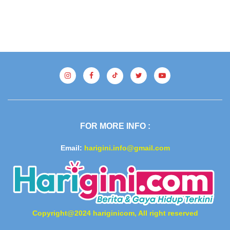
FOR MORE INFO :
Email:
harigini.info@gmail.com
Copyright@2024 hariginicom, All right reserved