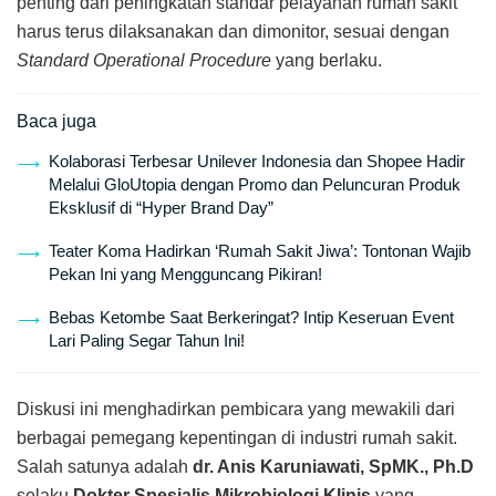
penting dari peningkatan standar pelayanan rumah sakit
harus terus dilaksanakan dan dimonitor, sesuai dengan
Standard Operational Procedure
yang berlaku.
Baca juga
Kolaborasi Terbesar Unilever Indonesia dan Shopee Hadir
Melalui GloUtopia dengan Promo dan Peluncuran Produk
Eksklusif di “Hyper Brand Day”
Teater Koma Hadirkan ‘Rumah Sakit Jiwa’: Tontonan Wajib
Pekan Ini yang Mengguncang Pikiran!
Bebas Ketombe Saat Berkeringat? Intip Keseruan Event
Lari Paling Segar Tahun Ini!
Diskusi ini menghadirkan pembicara yang mewakili dari
berbagai pemegang kepentingan di industri rumah sakit.
Salah satunya adalah
dr. Anis Karuniawati, SpMK., Ph.D
selaku
Dokter Spesialis Mikrobiologi Klinis
yang