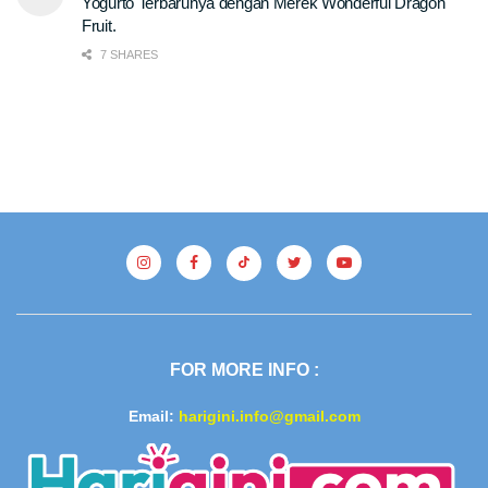
Yogurto Terbarunya dengan Merek Wonderful Dragon
Fruit.
7 SHARES
FOR MORE INFO :
Email:
harigini.info@gmail.com