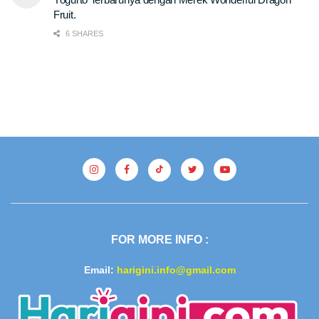
Fruit.
6 SHARES
FOR MORE INFO :
Email:
harigini.info@gmail.com