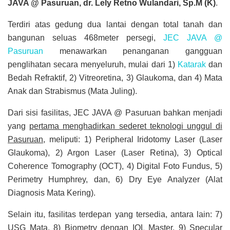
JAVA @ Pasuruan, dr. Lely Retno Wulandari, Sp.M (K)
.
Terdiri atas gedung dua lantai dengan total tanah dan
bangunan seluas 468meter persegi,
JEC JAVA @
Pasuruan
menawarkan penanganan gangguan
penglihatan secara menyeluruh, mulai dari 1)
Katarak
dan
Bedah Refraktif, 2) Vitreoretina, 3) Glaukoma, dan 4) Mata
Anak dan Strabismus (Mata Juling).
Dari sisi fasilitas, JEC JAVA @ Pasuruan bahkan menjadi
yang
pertama menghadirkan sederet teknologi unggul di
Pasuruan
, meliputi: 1) Peripheral Iridotomy Laser (Laser
Glaukoma), 2) Argon Laser (Laser Retina), 3) Optical
Coherence Tomography (OCT), 4) Digital Foto Fundus, 5)
Perimetry Humphrey, dan, 6) Dry Eye Analyzer (Alat
Diagnosis Mata Kering).
Selain itu, fasilitas terdepan yang tersedia, antara lain: 7)
USG Mata, 8) Biometry dengan IOL Master, 9) Specular