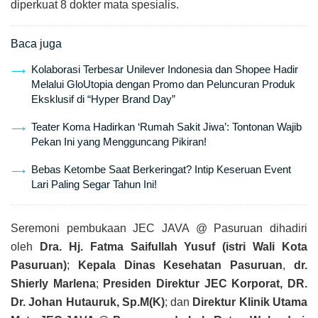
diperkuat 8 dokter mata spesialis.
Baca juga
Kolaborasi Terbesar Unilever Indonesia dan Shopee Hadir
Melalui GloUtopia dengan Promo dan Peluncuran Produk
Eksklusif di “Hyper Brand Day”
Teater Koma Hadirkan ‘Rumah Sakit Jiwa’: Tontonan Wajib
Pekan Ini yang Mengguncang Pikiran!
Bebas Ketombe Saat Berkeringat? Intip Keseruan Event
Lari Paling Segar Tahun Ini!
Seremoni pembukaan JEC JAVA @ Pasuruan dihadiri
oleh
Dra. Hj. Fatma Saifullah Yusuf (istri Wali Kota
Pasuruan)
;
Kepala Dinas Kesehatan Pasuruan
,
dr.
Shierly Marlena
;
Presiden Direktur JEC Korporat, DR.
Dr. Johan Hutauruk, Sp.M(K)
; dan
Direktur Klinik Utama