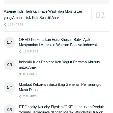
Azarine Kids Hadirkan Face Wash dan Moisturizer
yang Aman untuk Kulit Sensitif Anak
18 SHARES
OREO Perkenalkan Edisi Khusus Batik, Ajak
Masyarakat Lestarikan Warisan Budaya Indonesia
13 SHARES
Indomilk Kids Perkenalkan Yogurt Pertama Khusus
untuk Anak
8 SHARES
Manfaat Kebaikan Susu Bagi Generasi Pemenang di
Masa Depan
7 SHARES
PT Ohealty Karichy Elysian (OKE) Luncurkan Produk
Yogurto Terbarunya dengan Merek Wonderful Dragon