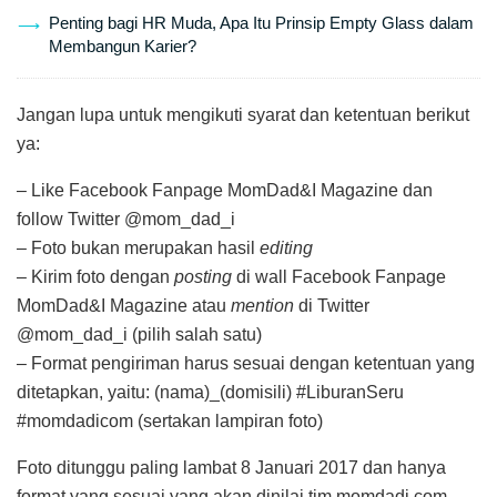
Penting bagi HR Muda, Apa Itu Prinsip Empty Glass dalam
Membangun Karier?
Jangan lupa untuk mengikuti syarat dan ketentuan berikut
ya:
– Like Facebook Fanpage MomDad&I Magazine dan
follow Twitter @mom_dad_i
– Foto bukan merupakan hasil
editing
– Kirim foto dengan
posting
di wall Facebook Fanpage
MomDad&I Magazine atau
mention
di Twitter
@mom_dad_i (pilih salah satu)
– Format pengiriman harus sesuai dengan ketentuan yang
ditetapkan, yaitu: (nama)_(domisili) #LiburanSeru
#momdadicom (sertakan lampiran foto)
Foto ditunggu paling lambat 8 Januari 2017 dan hanya
format yang sesuai yang akan dinilai tim momdadi.com.