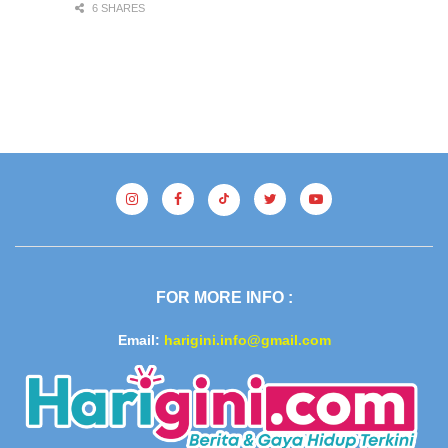
6 SHARES
FOR MORE INFO :
Email:
harigini.info@gmail.com