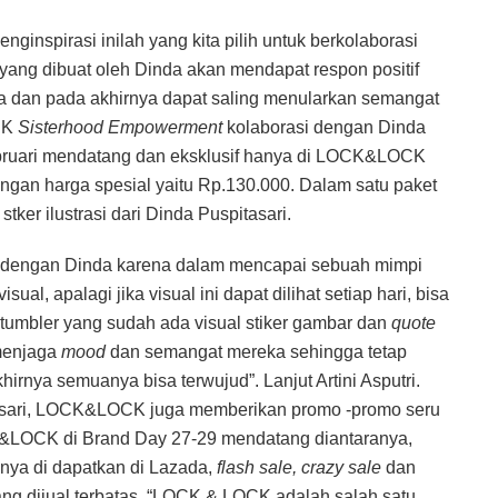
nginspirasi inilah yang kita pilih untuk berkolaborasi
yang dibuat oleh Dinda akan mendapat respon positif
a dan pada akhirnya dapat saling menularkan semangat
CK
Sisterhood Empowerment
kolaborasi dengan Dinda
Februari mendatang dan eksklusif hanya di LOCK&LOCK
engan harga spesial yaitu Rp.130.000. Dalam satu paket
r ilustrasi dari Dinda Puspitasari.
 dengan Dinda karena dalam mencapai sebuah mimpi
l, apalagi jika visual ini dapat dilihat setiap hari, bisa
n tumbler yang sudah ada visual stiker gambar dan
quote
menjaga
mood
dan semangat mereka sehingga tetap
rnya semuanya bisa terwujud”. Lanjut Artini Asputri.
tasari, LOCK&LOCK juga memberikan promo -promo seru
K&LOCK di Brand Day 27-29 mendatang diantaranya,
ya di dapatkan di Lazada,
flash sale, crazy sale
dan
ng dijual terbatas. “LOCK & LOCK adalah salah satu