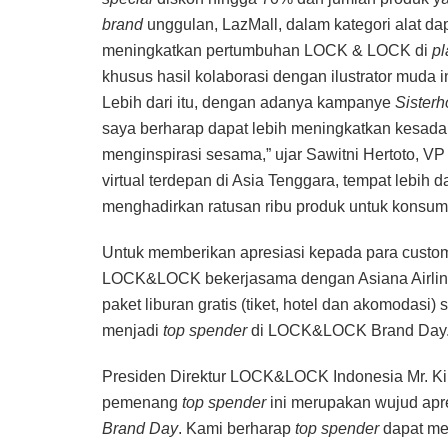
brand
unggulan, LazMall, dalam kategori alat dap
meningkatkan pertumbuhan LOCK & LOCK di
pl
khusus hasil kolaborasi dengan ilustrator muda 
Lebih dari itu, dengan adanya kampanye
Sister
saya berharap dapat lebih meningkatkan kesad
menginspirasi sesama,” ujar Sawitni Hertoto, V
virtual terdepan di Asia Tenggara, tempat lebih d
menghadirkan ratusan ribu produk untuk konsu
Untuk memberikan apresiasi kepada para cust
LOCK&LOCK bekerjasama dengan Asiana Airline
paket liburan gratis (tiket, hotel dan akomodasi
menjadi
top spender
di LOCK&LOCK Brand Day
Presiden Direktur LOCK&LOCK Indonesia Mr. Kim
pemenang
top spender
ini merupakan wujud apr
Brand Day
. Kami berharap
top spender
dapat me