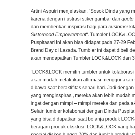
Artini Asputri menjelaskan, “Sosok Dinda yang me
karena dengan ilustrasi stiker gambar dan
quote
dan memberikan inspirasi bagi para
customer
kit
Sisterhood Empowerment
“. Tumbler LOCK&LO
Puspitasari ini akan bisa didapat pada 27-29 
Brand Day di Lazada. Tumbler ini dapat dibeli d
akan mendapatkan Tumbler LOCK&LOCK dan 3 stke
“LOCK&LOCK memilih tumbler untuk kolaborasi
akan mudah melakukan affirmasi menggunakan visua
dibawa saat beraktifitas sehari hari. Jadi denga
yang menginspirasi, mereka akan lebih mudah 
ingat dengan mimpi – mimpi mereka dan pada akhi
Selain tumbler kolaborasi dengan Dinda Puspi
yang bisa didapatkan saat belanja produk LOC
beragam produk eksklusif LOCK&LOCK yang han
special
diskon hingga 70% dan jumlah produk ya