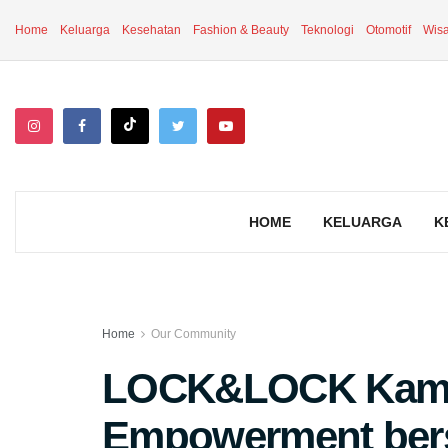
Home
Keluarga
Kesehatan
Fashion & Beauty
Teknologi
Otomotif
Wisa
HOME
KELUARGA
K
Home
Our Community
LOCK&LOCK Kamp
Empowerment bers