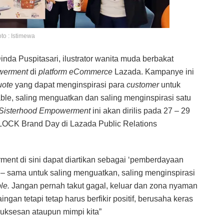
to : Istimewa
a Puspitasari, ilustrator wanita muda berbakat
werment
di
platform eCommerce
Lazada. Kampanye ini
uote
yang dapat menginspirasi para
customer
untuk
uable, saling menguatkan dan saling menginspirasi satu
Sisterhood Empowerment
ini akan dirilis pada 27 – 29
OCK Brand Day di Lazada Public Relations
ment di sini dapat diartikan sebagai ‘pemberdayaan
 – sama untuk saling menguatkan, saling menginspirasi
le.
Jangan pernah takut gagal, keluar dan zona nyaman
gan tetapi tetap harus berfikir positif, berusaha keras
suksesan ataupun mimpi kita”