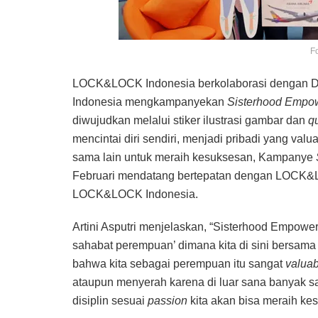
Fo
LOCK&LOCK Indonesia berkolaborasi dengan Dind
Indonesia mengkampanyekan
Sisterhood Empo
diwujudkan melalui stiker ilustrasi gambar dan
q
mencintai diri sendiri, menjadi pribadi yang val
sama lain untuk meraih kesuksesan, Kampanye
Februari mendatang bertepatan dengan LOCK&L
LOCK&LOCK Indonesia.
Artini Asputri menjelaskan, “Sisterhood Empower
sahabat perempuan’ dimana kita di sini bersama
bahwa kita sebagai perempuan itu sangat
valuab
ataupun menyerah karena di luar sana banyak sain
disiplin sesuai
passion
kita akan bisa meraih ke