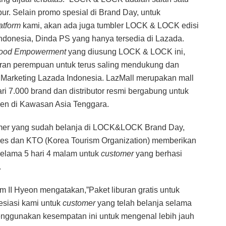
ur. Selain promo spesial di Brand Day, untuk
atform
kami, akan ada juga tumbler LOCK & LOCK edisi
indonesia, Dinda PS yang hanya tersedia di Lazada.
hood Empowerment
yang diusung LOCK & LOCK ini,
aran perempuan untuk terus saling mendukung dan
P Marketing Lazada Indonesia. LazMall merupakan mall
ari 7.000 brand dan distributor resmi bergabung untuk
men di Kawasan Asia Tenggara.
omer yang sudah belanja di LOCK&LOCK Brand Day,
s dan KTO (Korea Tourism Organization) memberikan
) selama 5 hari 4 malam untuk
customer
yang berhasi
.
 II Hyeon mengatakan,”Paket liburan gratis untuk
esiasi kami untuk
customer
yang telah belanja selama
nggunakan kesempatan ini untuk mengenal lebih jauh