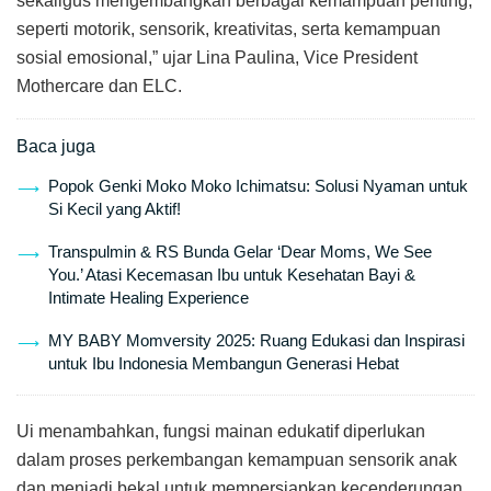
sekaligus mengembangkan berbagai kemampuan penting,
seperti motorik, sensorik, kreativitas, serta kemampuan
sosial emosional,” ujar Lina Paulina, Vice President
Mothercare dan ELC.
Baca juga
Popok Genki Moko Moko Ichimatsu: Solusi Nyaman untuk
Si Kecil yang Aktif!
Transpulmin & RS Bunda Gelar ‘Dear Moms, We See
You.’ Atasi Kecemasan Ibu untuk Kesehatan Bayi &
Intimate Healing Experience
MY BABY Momversity 2025: Ruang Edukasi dan Inspirasi
untuk Ibu Indonesia Membangun Generasi Hebat
Ui menambahkan, fungsi mainan edukatif diperlukan
dalam proses perkembangan kemampuan sensorik anak
dan menjadi bekal untuk mempersiapkan kecenderungan