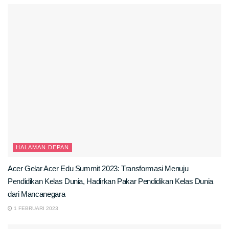
HALAMAN DEPAN
Acer Gelar Acer Edu Summit 2023: Transformasi Menuju
Pendidikan Kelas Dunia, Hadirkan Pakar Pendidikan Kelas Dunia
dari Mancanegara
1 FEBRUARI 2023