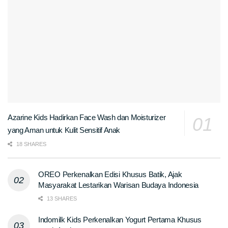
Azarine Kids Hadirkan Face Wash dan Moisturizer
yang Aman untuk Kulit Sensitif Anak
18 SHARES
OREO Perkenalkan Edisi Khusus Batik, Ajak
Masyarakat Lestarikan Warisan Budaya Indonesia
13 SHARES
Indomilk Kids Perkenalkan Yogurt Pertama Khusus