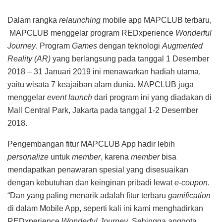
Dalam rangka
relaunching
mobile app MAPCLUB terbaru,
MAPCLUB menggelar program REDxperience
Wonderful
Journey
. Program
Games
dengan teknologi
Augmented
Reality (AR)
yang berlangsung pada tanggal 1 Desember
2018 – 31 Januari 2019 ini menawarkan hadiah utama,
yaitu wisata 7 keajaiban alam dunia. MAPCLUB juga
menggelar
event launch
dari program ini yang diadakan di
Mall Central Park, Jakarta pada tanggal 1-2 Desember
2018.
Pengembangan fitur MAPCLUB App hadir lebih
personalize
untuk
member
, karena
member
bisa
mendapatkan penawaran spesial yang disesuaikan
dengan kebutuhan dan keinginan pribadi lewat
e-coupon
.
“Dan yang paling menarik adalah fitur terbaru
gamification
di dalam Mobile App, seperti kali ini kami menghadirkan
REDxperience
Wonderful Journey
. Sehingga anggota