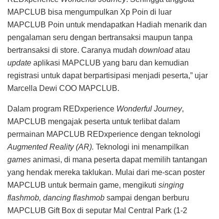
MAPCLUB bisa mengumpulkan Xp Poin di luar
MAPCLUB Poin untuk mendapatkan Hadiah menarik dan
pengalaman seru dengan bertransaksi maupun tanpa
bertransaksi di store. Caranya mudah
download
atau
update
aplikasi MAPCLUB yang baru dan kemudian
registrasi untuk dapat berpartisipasi menjadi peserta,” ujar
Marcella Dewi COO MAPCLUB.
Dalam program REDxperience
Wonderful Journey
,
MAPCLUB mengajak peserta untuk terlibat dalam
permainan MAPCLUB REDxperience dengan teknologi
Augmented Reality (AR).
Teknologi ini menampilkan
games
animasi, di mana peserta dapat memilih tantangan
yang hendak mereka taklukan. Mulai dari me-scan poster
MAPCLUB untuk bermain game, mengikuti
singing
flashmob,
dancing flashmob
sampai dengan berburu
MAPCLUB Gift Box di seputar Mal Central Park (1-2