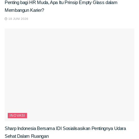
Penting bagi HR Muda, Apa Itu Prinsip Empty Glass dalam
Membangun Karier?
18 JUNI 2026
INOVASI
Sharp Indonesia Bersama IDI Sosialisasikan Pentingnya Udara
Sehat Dalam Ruangan