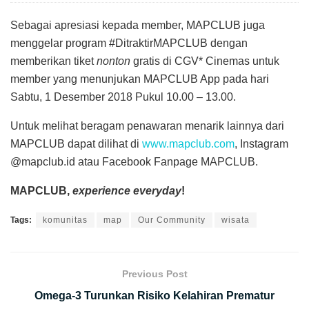
Sebagai apresiasi kepada member, MAPCLUB juga
menggelar program #DitraktirMAPCLUB dengan
memberikan tiket
nonton
gratis di CGV* Cinemas untuk
member yang menunjukan MAPCLUB App pada hari
Sabtu, 1 Desember 2018 Pukul 10.00 – 13.00.
Untuk melihat beragam penawaran menarik lainnya dari
MAPCLUB dapat dilihat di
www.mapclub.com
, Instagram
@mapclub.id atau Facebook Fanpage MAPCLUB.
MAPCLUB,
experience everyday
!
Tags:
komunitas
map
Our Community
wisata
Previous Post
Omega-3 Turunkan Risiko Kelahiran Prematur