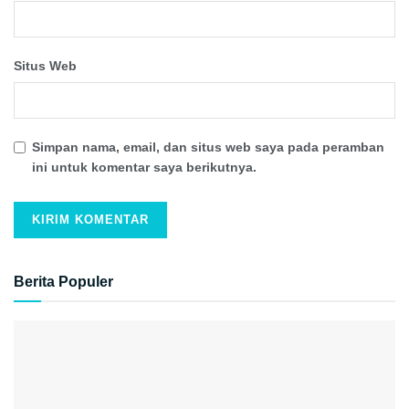
Situs Web
Simpan nama, email, dan situs web saya pada peramban
ini untuk komentar saya berikutnya.
Berita Populer