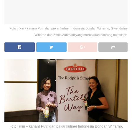
Foto : (kiri - kanan) Putri dari pakar kuliner Indonesia Bondan Winarno, Gwendoline
Winarno dan Emilia Achmadi yang merupakan seorang nutrisionis
Foto : (kiri – kanan) Putri dari pakar kuliner Indonesia Bondan Winarno,