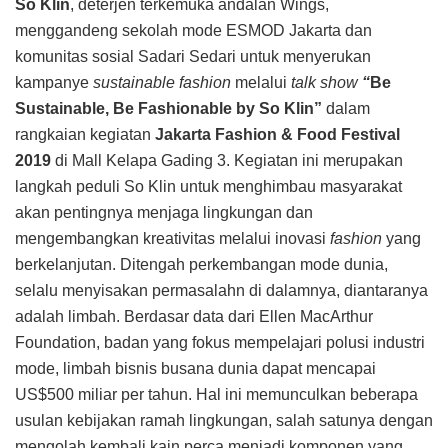
So Klin
, deterjen terkemuka andalan Wings,
menggandeng sekolah mode ESMOD Jakarta dan
komunitas sosial Sadari Sedari untuk menyerukan
kampanye
sustainable fashion
melalui
talk show
“
Be
Sustainable, Be Fashionable by So Klin”
dalam
rangkaian kegiatan
Jakarta Fashion & Food Festival
2019
di Mall Kelapa Gading 3. Kegiatan ini merupakan
langkah peduli So Klin untuk menghimbau masyarakat
akan pentingnya menjaga lingkungan dan
mengembangkan kreativitas melalui inovasi
fashion
yang
berkelanjutan. Ditengah perkembangan mode dunia,
selalu menyisakan permasalahn di dalamnya, diantaranya
adalah limbah. Berdasar data dari Ellen MacArthur
Foundation, badan yang fokus mempelajari polusi industri
mode, limbah bisnis busana dunia dapat mencapai
US$500 miliar per tahun. Hal ini memunculkan beberapa
usulan kebijakan ramah lingkungan, salah satunya dengan
mengolah kembali kain perca menjadi komponen yang