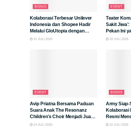
BISNIS
EVENT
Kolaborasi Terbesar Unilever
Teater Kom
Indonesia dan Shopee Hadir
Sakit Jiwa’
Melalui GloUtopia dengan
Pekan Ini 
Promo dan Peluncuran Produk
Pikiran!
31 JULI 2026
29 JULI 2026
Eksklusif di “Hyper Brand Day”
EVENT
BISNIS
Avip Priatna Bersama Paduan
Army Siap-
Suara Anak The Resonanz
Kolaborasi
Children’s Choir Menjadi Juara
Resmi Menda
Umum di Kompetisi Paduan
Apa Saja K
14 JULI 2026
10 JULI 2026
Suara Kontemporer Bergengsi