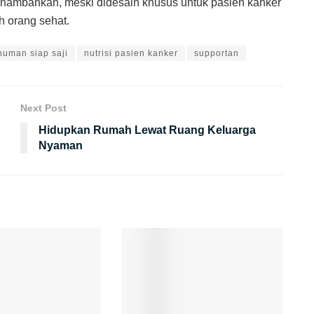
 menambahkan, meski didesain khusus untuk pasien kanker
h orang sehat.
numan siap saji
nutrisi pasien kanker
supportan
Next Post
Hidupkan Rumah Lewat Ruang Keluarga
Nyaman