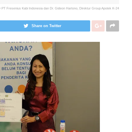
PT Fresenius Kabi Indonesia dan Dr. Gideon Hartono, Direktur Group Apotek K-24
Share on Twitter