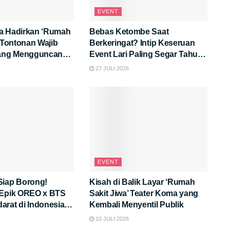
EVENT
a Hadirkan ‘Rumah
Bebas Ketombe Saat
: Tontonan Wajib
Berkeringat? Intip Keseruan
yang Mengguncang
Event Lari Paling Segar Tahun
Ini!
27 JULI 2026
EVENT
Siap Borong!
Kisah di Balik Layar ‘Rumah
 Epik OREO x BTS
Sakit Jiwa’ Teater Koma yang
rat di Indonesia,
Kembali Menyentil Publik
eunikannya?
10 JULI 2026