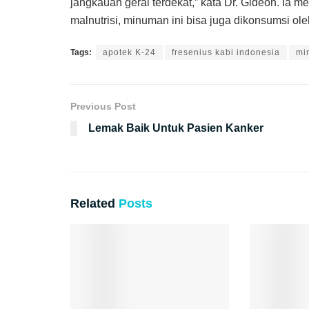
jangkauan gerai terdekat,” kata Dr. Gideon. Ia
malnutrisi, minuman ini bisa juga dikonsumsi ole
Tags:
apotek K-24
fresenius kabi indonesia
mi
Previous Post
Lemak Baik Untuk Pasien Kanker
Related
Posts