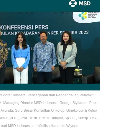
 Direktorat Jenderal Pencegahan dan Pengendalian Penyakit,
; Managing Director MSD Indonesia George Stylianou; Public
yunda; Guru Besar Konsultan Onkologi Ginekologi & Ketua
ia (POGI) Prof. Dr. dr. Yudi M Hidayat, Sp.OG., Subsp. Onk.,
Lead MSD Indonesia dr. Mellisa Handoko Wiyono