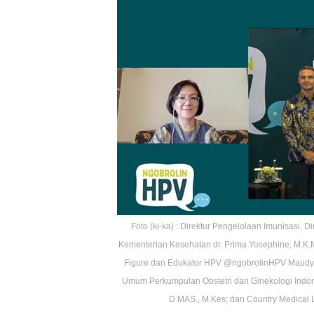
Foto (ki-ka) : Direktur Pengelolaan Imunisasi,
Kementerian Kesehatan dr. Prima Yosephine, M.K.M
Figure dan Edukator HPV @ngobrolinHPV Maudy A
Umum Perkumpulan Obstetri dan Ginekologi Indones
D.MAS., M.Kes; dan Country Medical 