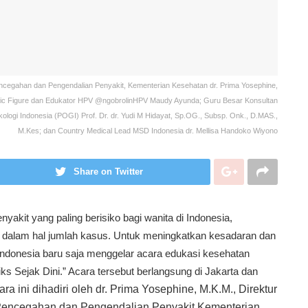
 Pencegahan dan Pengendalian Penyakit, Kementerian Kesehatan dr. Prima Yosephine,
blic Figure dan Edukator HPV @ngobrolinHPV Maudy Ayunda; Guru Besar Konsultan
logi Indonesia (POGI) Prof. Dr. dr. Yudi M Hidayat, Sp.OG., Subsp. Onk., D.MAS.,
M.Kes; dan Country Medical Lead MSD Indonesia dr. Mellisa Handoko Wiyono
Share on Twitter
nyakit yang paling berisiko bagi wanita di Indonesia,
 dalam hal jumlah kasus. Untuk meningkatkan kesadaran dan
Indonesia baru saja menggelar acara edukasi kesehatan
s Sejak Dini.” Acara tersebut berlangsung di Jakarta dan
ara ini dihadiri oleh dr. Prima Yosephine, M.K.M., Direktur
l Pencegahan dan Pengendalian Penyakit Kementerian