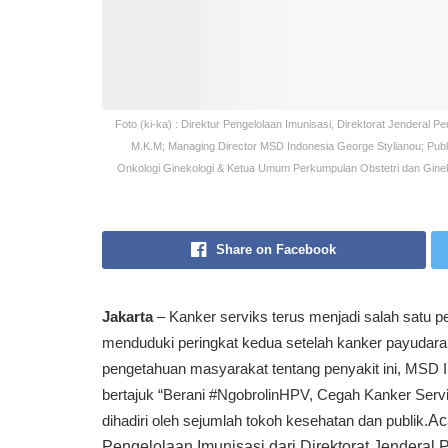
Foto (ki-ka) : Direktur Pengelolaan Imunisasi, Direktorat Jenderal
M.K.M; Managing Director MSD Indonesia George Stylianou; Pu
Onkologi Ginekologi & Ketua Umum Perkumpulan Obstetri dan Gineko
Share on Facebook
Jakarta
– Kanker serviks terus menjadi salah satu pe
menduduki peringkat kedua setelah kanker payudara
pengetahuan masyarakat tentang penyakit ini, MSD 
bertajuk “Berani #NgobrolinHPV, Cegah Kanker Servik
dihadiri oleh sejumlah tokoh kesehatan dan publik.
Ac
Pengelolaan Imunisasi dari Direktorat Jendera