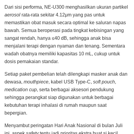
Dari sisi performa, NE-U300 menghasilkan ukuran partikel
aerosol
rata-rata sekitar 4.12μm yang pas untuk
memastikan obat masuk secara optimal ke saluran napas
bawah. Semua beroperasi pada tingkat kebisingan yang
sangat rendah, hanya ≤40 dB, sehingga anak bisa
menjalani terapi dengan nyaman dan tenang. Sementara
wadah obatnya memiliki kapasitas 10 mL, cukup untuk
dosis pemakaian standar.
Setiap paket pembelian telah dilengkapi masker anak dan
dewasa,
mouthpiece
, kabel USB Type-C,
soft pouch
,
medication cup
, serta berbagai aksesori pendukung
sehingga perangkat siap digunakan untuk berbagai
kebutuhan terapi inhalasi di rumah maupun saat
bepergian.
Menyambut peringatan Hari Anak Nasional di bulan Juli
ini, aspek
safety
tentu jadi prioritas ekstra buat si kecil.