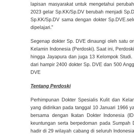
lapisan masyarakat untuk mengetahui peruba
2023 gelar Sp.KK/Sp.DV berubah menjadi Sp.DV
Sp.KK/Sp.DV sama dengan dokter Sp.DVE.seluru
dipelajari.”
Segenap dokter Sp. DVE dinaungi oleh satu org
Kelamin Indonesia (Perdoski). Saat ini, Perdos
hingga Jayapura dan juga 13 Kelompok Studi. T
dari hampir 2400 dokter Sp. DVE dan 500 An
DVE
Tentang Perdoski
Perhimpunan Dokter Spesialis Kulit dan Kelam
yang didirikan pada tanggal 10 Januari 1966 y
bersama dengan Ikatan Dokter Indonesia (IDI)
keuntungan serta berpedoman pada Sumpah Do
hadir di 29 wilayah cabang di seluruh Indonesi