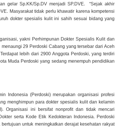
han gelar Sp.KK/Sp.DV menjadi SP.DVE. “Sejak akhir
E. Masyarakat tidak perlu khawatir karena kompetensi
h dokter spesialis kulit ini sahih sesuai bidang yang
anisasi, yakni Perhimpunan Dokter Spesialis Kulit dan
ki menaungi 29 Perdoski Cabang yang tersebar dari Aceh
erdapat lebih dari 2900 Anggota Perdoski, yang terdiri
ggota Muda Perdoski yang sedang menempuh pendidikan
in Indonesia (Perdoski) merupakan organisasi profesi
ang menghimpun para dokter spesialis kulit dan kelamin
. Organisasi ini bersifat nonprofit dan tidak mencari
kter serta Kode Etik Kedokteran Indonesia. Perdoski
a bertujuan untuk meningkatkan derajat kesehatan rakyat