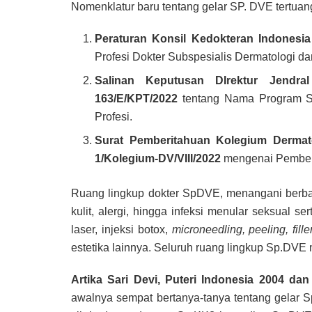
Nomenklatur baru tentang gelar SP. DVE tertuan
Peraturan Konsil Kedokteran Indonesia
Profesi Dokter Subspesialis Dermatologi da
Salinan Keputusan DIrektur Jendra
163/E/KPT/2022
tentang Nama Program St
Profesi.
Surat Pemberitahuan Kolegium Dermato
1/Kolegium-DV/VIII/2022
mengenai Pemberi
Ruang lingkup dokter SpDVE, menangani berbaga
kulit, alergi, hingga infeksi menular seksual s
laser, injeksi botox,
microneedling, peeling, filler
estetika lainnya. Seluruh ruang lingkup Sp.DVE 
Artika Sari Devi, Puteri Indonesia 2004 dan
awalnya sempat bertanya-tanya tentang gelar 