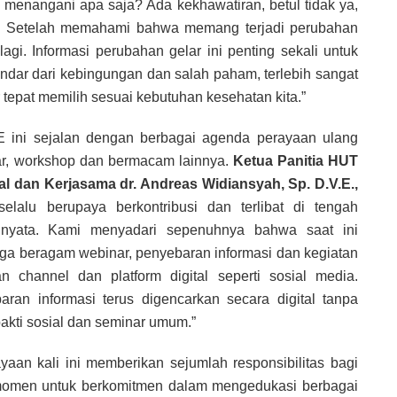
enangani apa saja? Ada kekhawatiran, betul tidak ya,
at? Setelah memahami bahwa memang terjadi perubahan
agi. Informasi perubahan gelar ini penting sekali untuk
indar dari kebingungan dan salah paham, terlebih sangat
epat memilih sesuai kebutuhan kesehatan kita.”
E ini sejalan dengan berbagai agenda perayaan ulang
nar, workshop dan bermacam lainnya.
Ketua Panitia HUT
l dan Kerjasama dr. Andreas Widiansyah, Sp. D.V.E.,
elalu berupaya berkontribusi dan terlibat di tengah
 nyata. Kami menyadari sepenuhnya bahwa saat ini
gga beragam webinar, penyebaran informasi dan kegiatan
n channel dan platform digital seperti sosial media.
ran informasi terus digencarkan secara digital tanpa
bakti sosial dan seminar umum.”
an kali ini memberikan sejumlah responsibilitas bagi
 momen untuk berkomitmen dalam mengedukasi berbagai