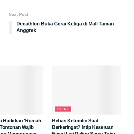
Next Post
Decathlon Buka Gerai Ketiga di Mall Taman
Anggrek
EVENT
a Hadirkan ‘Rumah
Bebas Ketombe Saat
: Tontonan Wajib
Berkeringat? Intip Keseruan
yang Mengguncang
Event Lari Paling Segar Tahun