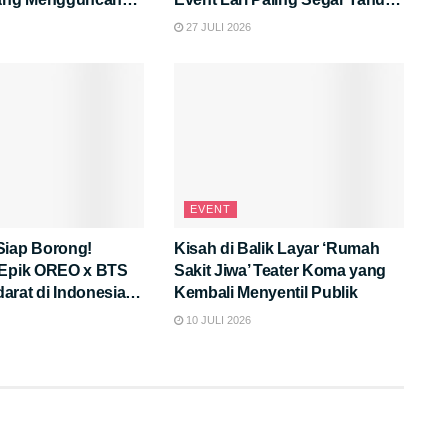
Ini!
27 JULI 2026
EVENT
Siap Borong!
Kisah di Balik Layar ‘Rumah
 Epik OREO x BTS
Sakit Jiwa’ Teater Koma yang
rat di Indonesia,
Kembali Menyentil Publik
eunikannya?
10 JULI 2026