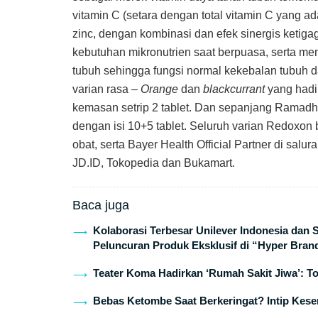
vitamin C (setara dengan total vitamin C yang a
zinc, dengan kombinasi dan efek sinergis ketiga
kebutuhan mikronutrien saat berpuasa, serta m
tubuh sehingga fungsi normal kekebalan tubuh da
varian rasa –
Orange
dan
blackcurrant
yang hadir
kemasan setrip 2 tablet. Dan sepanjang Ramad
dengan isi 10+5 tablet. Seluruh varian Redoxon
obat, serta Bayer Health Official Partner di salur
JD.ID, Tokopedia dan Bukamart.
Baca juga
Kolaborasi Terbesar Unilever Indonesia dan
Peluncuran Produk Eksklusif di “Hyper Bran
Teater Koma Hadirkan ‘Rumah Sakit Jiwa’: T
Bebas Ketombe Saat Berkeringat? Intip Keser