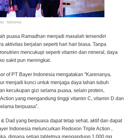
to : Istimewa
dah puasa Ramadhan menjadi masalah tersendiri
aktivitas berjalan seperti hari hari biasa. Tanpa
nutrien mencukupi seperti vitamin dan mineral, daya
o sakit pun meningkat.
sor of PT Bayer Indonesia mengatakan “Karenanya,
ur menjadi kunci untuk menjaga daya tahan tubuh
 kecukupan gizi selama puasa, selain protein,
e Action yang mengandung tinggi vitamin C, vitamin D dan
selama berpuasa”.
Dad yang berpuasa dapat tetap sehat, aktif dan dapat
er Indonesia meluncurkan Redoxon Triple Action ,
uka, dimana setiap tabletnya mengandung 1.000 mg