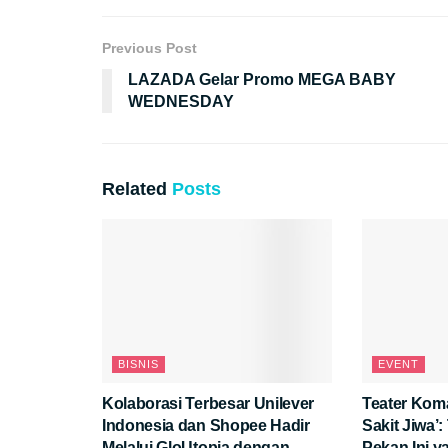
Previous Post
LAZADA Gelar Promo MEGA BABY
WEDNESDAY
Related
Posts
BISNIS
EVENT
Kolaborasi Terbesar Unilever
Teater Kom
Indonesia dan Shopee Hadir
Sakit Jiwa’
Melalui GloUtopia dengan
Pekan Ini 