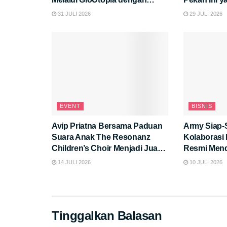
Promo dan Peluncuran Produk
Pikiran!
31 JULI 2026
29 JULI 2026
Eksklusif di “Hyper Brand Day”
EVENT
BISNIS
Avip Priatna Bersama Paduan
Army Siap-
Suara Anak The Resonanz
Kolaborasi
Children’s Choir Menjadi Juara
Resmi Menda
Umum di Kompetisi Paduan
Apa Saja K
14 JULI 2026
10 JULI 2026
Suara Kontemporer Bergengsi
di Eropa
Tinggalkan Balasan