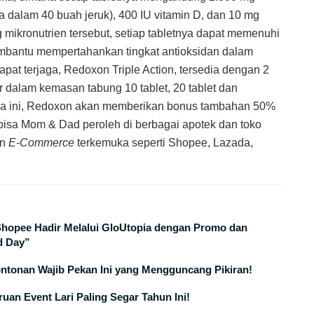
da dalam 40 buah jeruk), 400 IU vitamin D, dan 10 mg
g mikronutrien tersebut, setiap tabletnya dapat memenuhi
embantu mempertahankan tingkat antioksidan dalam
pat terjaga, Redoxon Triple Action, tersedia dengan 2
 dalam kemasan tabung 10 tablet, 20 tablet dan
ha ini, Redoxon akan memberikan bonus tambahan 50%
 bisa Mom & Dad peroleh di berbagai apotek dan toko
an
E-Commerce
terkemuka seperti Shopee, Lazada,
 Shopee Hadir Melalui GloUtopia dengan Promo dan
d Day”
ontonan Wajib Pekan Ini yang Mengguncang Pikiran!
uan Event Lari Paling Segar Tahun Ini!