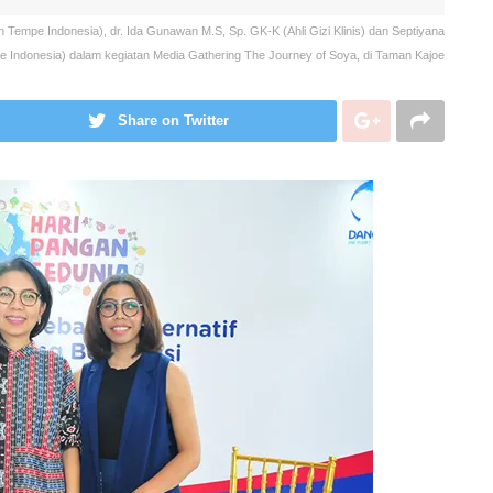
an Tempe Indonesia), dr. Ida Gunawan M.S, Sp. GK-K (Ahli Gizi Klinis) dan Septiyana
e Indonesia) dalam kegiatan Media Gathering The Journey of Soya, di Taman Kajoe
Share on Twitter