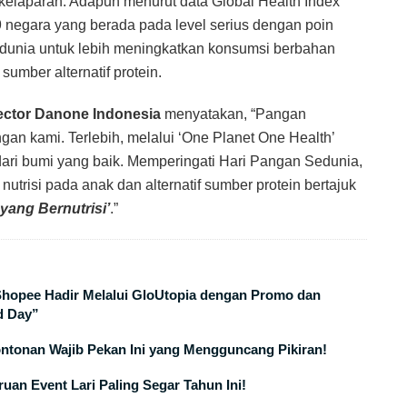
elaparan. Adapun menurut data Global Health Index
9 negara yang berada pada level serius dengan poin
t dunia untuk lebih meningkatkan konsumsi berbahan
umber alternatif protein.
ector Danone Indonesia
menyatakan, “Pangan
an kami. Terlebih, melalui ‘One Planet One Health’
ari bumi yang baik. Memperingati Hari Pangan Sedunia,
trisi pada anak dan alternatif sumber protein bertajuk
yang Bernutrisi’
.”
 Shopee Hadir Melalui GloUtopia dengan Promo dan
d Day”
ontonan Wajib Pekan Ini yang Mengguncang Pikiran!
uan Event Lari Paling Segar Tahun Ini!