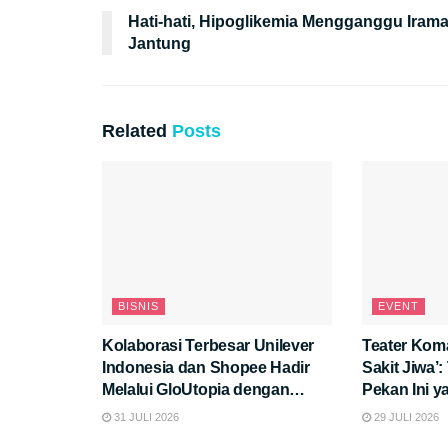
Hati-hati, Hipoglikemia Mengganggu Iram
Jantung
Related
Posts
BISNIS
EVENT
Kolaborasi Terbesar Unilever
Teater Kom
Indonesia dan Shopee Hadir
Sakit Jiwa’
Melalui GloUtopia dengan
Pekan Ini 
Promo dan Peluncuran Produk
Pikiran!
31 JULI 2026
29 JULI 2026
Eksklusif di “Hyper Brand Day”