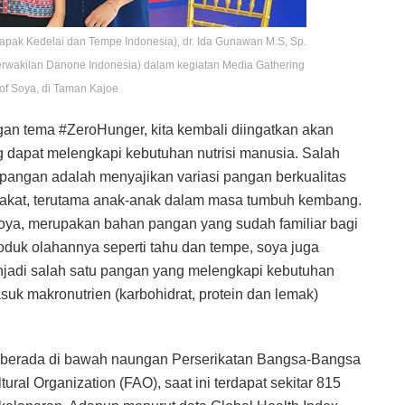
 (Bapak Kedelai dan Tempe Indonesia), dr. Ida Gunawan M.S, Sp.
(Perwakilan Danone Indonesia) dalam kegiatan Media Gathering
of Soya, di Taman Kajoe
n tema #ZeroHunger, kita kembali diingatkan akan
dapat melengkapi kebutuhan nutrisi manusia. Salah
pangan adalah menyajikan variasi pangan berkualitas
akat, terutama anak-anak dalam masa tumbuh kembang.
 Soya, merupakan bahan pangan yang sudah familiar bagi
oduk olahannya seperti tahu dan tempe, soya juga
enjadi salah satu pangan yang melengkapi kebutuhan
asuk makronutrien (karbohidrat, protein dan lemak)
 berada di bawah naungan Perserikatan Bangsa-Bangsa
ural Organization (FAO), saat ini terdapat sekitar 815