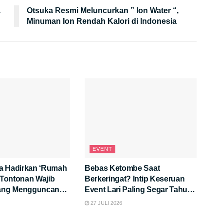
a
Otsuka Resmi Meluncurkan ” Ion Water “,
Minuman Ion Rendah Kalori di Indonesia
EVENT
a Hadirkan ‘Rumah
Bebas Ketombe Saat
: Tontonan Wajib
Berkeringat? Intip Keseruan
yang Mengguncang
Event Lari Paling Segar Tahun
Ini!
27 JULI 2026