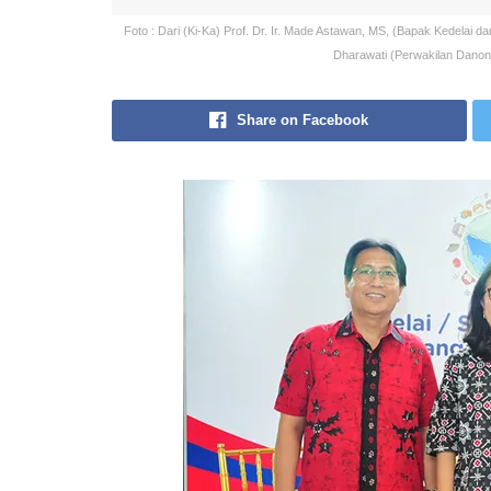
Foto : Dari (Ki-Ka) Prof. Dr. Ir. Made Astawan, MS, (Bapak Kedelai d
Dharawati (Perwakilan Danon
Share on Facebook