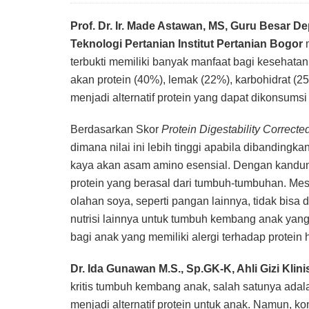
Prof. Dr. Ir. Made Astawan, MS, Guru Besar 
Teknologi Pertanian Institut Pertanian Bogor
m
terbukti memiliki banyak manfaat bagi kesehat
akan protein (40%), lemak (22%), karbohidrat (2
menjadi alternatif protein yang dapat dikonsums
Berdasarkan Skor
Protein Digestability Correc
dimana nilai ini lebih tinggi apabila dibandingka
kaya akan asam amino esensial. Dengan kandungan
protein yang berasal dari tumbuh-tumbuhan. Mesk
olahan soya, seperti pangan lainnya, tidak bisa
nutrisi lainnya untuk tumbuh kembang anak yang 
bagi anak yang memiliki alergi terhadap protein
Dr. Ida Gunawan M.S., Sp.GK-K, Ahli Gizi Klin
kritis tumbuh kembang anak, salah satunya ada
menjadi alternatif protein untuk anak. Namun, k