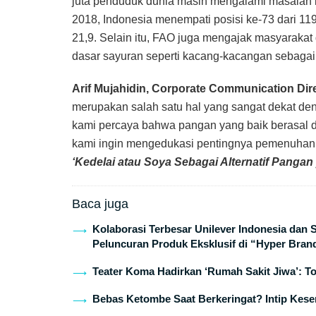
juta penduduk dunia masih mengalami masalah k
2018, Indonesia menempati posisi ke-73 dari 11
21,9
. Selain itu, FAO juga mengajak masyaraka
dasar sayuran seperti kacang-kacangan sebagai s
Arif Mujahidin, Corporate Communication Dir
merupakan salah satu hal yang sangat dekat deng
kami percaya bahwa pangan yang baik berasal d
kami ingin mengedukasi pentingnya pemenuhan nu
‘Kedelai atau Soya Sebagai Alternatif Pangan 
Baca juga
Kolaborasi Terbesar Unilever Indonesia dan
Peluncuran Produk Eksklusif di “Hyper Bran
Teater Koma Hadirkan ‘Rumah Sakit Jiwa’: T
Bebas Ketombe Saat Berkeringat? Intip Keser