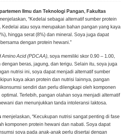
Departemen Ilmu dan Teknologi Pangan, Fakultas
enjelaskan, “Kedelai sebagai alternatif sumber protein
an. Kedelai atau soya merupakan bahan pangan yang kaya
5%), hingga serat (8%) dan mineral. Soya juga dapat
i bersama dengan protein hewani.”
ted Amino Acid (PDCAA)
, soya memiliki skor 0.90 – 1.00,
n dengan beras, jagung, dan terigu. Selain itu, soya juga
 nutrisi ini, soya dapat menjadi alternatif sumber
ipun kaya akan protein dan nutrisi lainnya, pangan
 dikonsumsi sendiri dan perlu dilengkapi oleh komponen
optimal. Terlebih, pangan olahan soya menjadi alternatif
 hewani dan menunjukkan tanda intoleransi laktosa.
is
menjelaskan, “Kecukupan nutrisi sangat penting di fase
lah komponen protein hewani dan nabati. Soya dapat
onsumsi soya pada anak-anak perlu disertai dengan