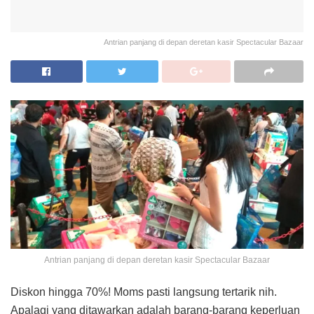
Antrian panjang di depan deretan kasir Spectacular Bazaar
Antrian panjang di depan deretan kasir Spectacular Bazaar
Diskon hingga 70%! Moms pasti langsung tertarik nih.
Apalagi yang ditawarkan adalah barang-barang keperluan