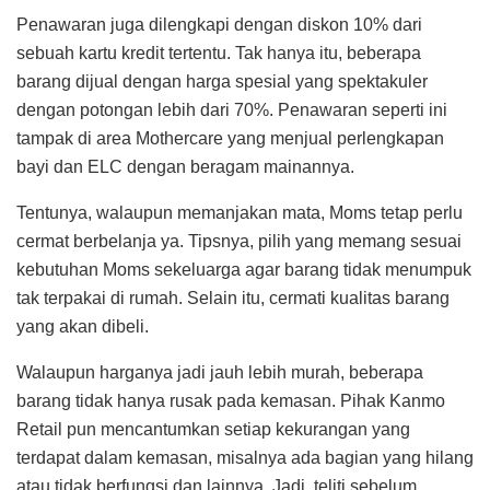
Penawaran juga dilengkapi dengan diskon 10% dari
sebuah kartu kredit tertentu. Tak hanya itu, beberapa
barang dijual dengan harga spesial yang spektakuler
dengan potongan lebih dari 70%. Penawaran seperti ini
tampak di area Mothercare yang menjual perlengkapan
bayi dan ELC dengan beragam mainannya.
Tentunya, walaupun memanjakan mata, Moms tetap perlu
cermat berbelanja ya. Tipsnya, pilih yang memang sesuai
kebutuhan Moms sekeluarga agar barang tidak menumpuk
tak terpakai di rumah. Selain itu, cermati kualitas barang
yang akan dibeli.
Walaupun harganya jadi jauh lebih murah, beberapa
barang tidak hanya rusak pada kemasan. Pihak Kanmo
Retail pun mencantumkan setiap kekurangan yang
terdapat dalam kemasan, misalnya ada bagian yang hilang
atau tidak berfungsi dan lainnya. Jadi, teliti sebelum