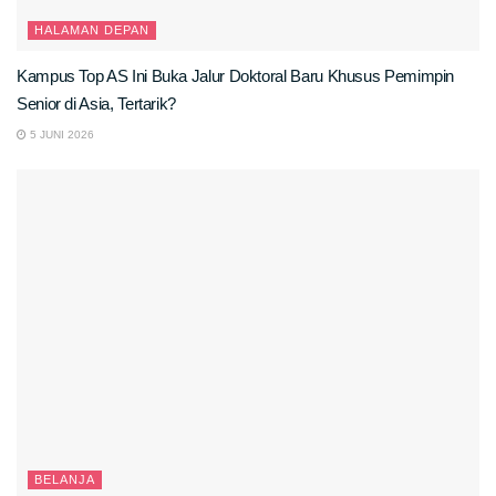
HALAMAN DEPAN
Kampus Top AS Ini Buka Jalur Doktoral Baru Khusus Pemimpin
Senior di Asia, Tertarik?
5 JUNI 2026
BELANJA