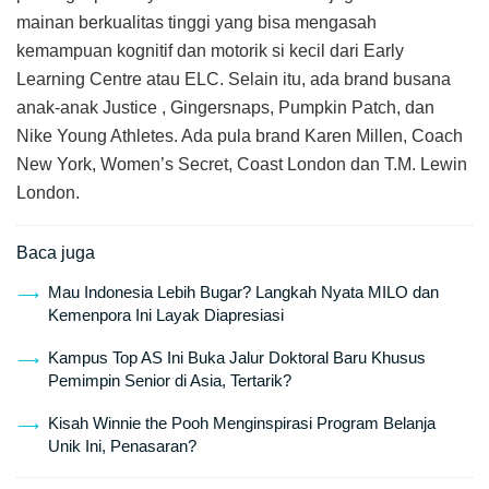
mainan berkualitas tinggi yang bisa mengasah
kemampuan kognitif dan motorik si kecil dari Early
Learning Centre atau ELC. Selain itu, ada brand busana
anak-anak Justice , Gingersnaps, Pumpkin Patch, dan
Nike Young Athletes. Ada pula brand Karen Millen, Coach
New York, Women’s Secret, Coast London dan T.M. Lewin
London.
Baca juga
Mau Indonesia Lebih Bugar? Langkah Nyata MILO dan
Kemenpora Ini Layak Diapresiasi
Kampus Top AS Ini Buka Jalur Doktoral Baru Khusus
Pemimpin Senior di Asia, Tertarik?
Kisah Winnie the Pooh Menginspirasi Program Belanja
Unik Ini, Penasaran?