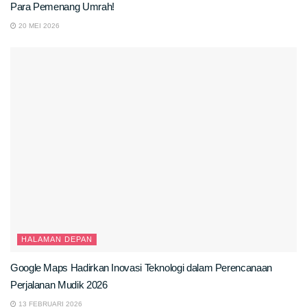
Para Pemenang Umrah!
20 MEI 2026
HALAMAN DEPAN
Google Maps Hadirkan Inovasi Teknologi dalam Perencanaan
Perjalanan Mudik 2026
13 FEBRUARI 2026