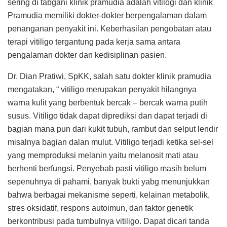
sering di tabgani klinik pramudia adalah vitilogi dan klinik
Pramudia memiliki dokter-dokter berpengalaman dalam
penanganan penyakit ini. Keberhasilan pengobatan atau
terapi vitiligo tergantung pada kerja sama antara
pengalaman dokter dan kedisiplinan pasien.
Dr. Dian Pratiwi, SpKK, salah satu dokter klinik pramudia
mengatakan, “ vitiligo merupakan penyakit hilangnya
warna kulit yang berbentuk bercak – bercak warna putih
susus. Vitiligo tidak dapat diprediksi dan dapat terjadi di
bagian mana pun dari kukit tubuh, rambut dan selput lendir
misalnya bagian dalan mulut. Vitiligo terjadi ketika sel-sel
yang memproduksi melanin yaitu melanosit mati atau
berhenti berfungsi. Penyebab pasti vitiligo masih belum
sepenuhnya di pahami, banyak bukti yabg menunjukkan
bahwa berbagai mekanisme seperti, kelainan metabolik,
stres oksidatif, respons autoimun, dan faktor genetik
berkontribusi pada tumbulnya vitiligo. Dapat dicari tanda