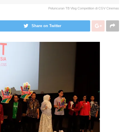
Peluncuran TB Vlog Competition di CGV Cinemas
Share on Twitter