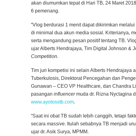
akan diumumkan tepat di Hari TB, 24 Maret 2018,
6 pemenang.
“Vlog berdurasi 1 menit dapat dikirimkan melalui
di minimal dua akun media sosial. Kriterianya, me
serta mengandung pesan positif tentang TB. Vl
ujar Alberts Hendrajaya, Tim Digital Johnson & 
Competition
.
Tim juri kompetisi ini selain Alberts Hendrajaya
Tuberkulosis, Direktorat Pencegahan dan Penge
Gunawan – CEO VP Healthcare, dan Chandra Lia
pasangan
influencer
muda dr. Rizna Nyctagina d
www.ayotosstb.com
.
“Saat ini obat TB sudah lebih canggih, tetapi fak
secara
massive
. Itulah sebabnya TB menjadi uru
ujar dr. Asik Surya, MPMM.