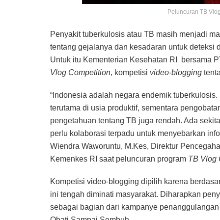
Peluncuran TB Vlo
Penyakit tuberkulosis atau TB masih menjadi m
tentang gejalanya dan kesadaran untuk deteksi 
Untuk itu Kementerian Kesehatan RI bersama 
Vlog Competition
, kompetisi
video-blogging
tenta
“Indonesia adalah negara endemik tuberkulosis.
terutama di usia produktif, sementara pengoba
pengetahuan tentang TB juga rendah. Ada sekitar
perlu kolaborasi terpadu untuk menyebarkan inf
Wiendra Waworuntu, M.Kes, Direktur Pencegaha
Kemenkes RI saat peluncuran program
TB Vlog 
Kompetisi video-blogging dipilih karena berdasa
ini tengah diminati masyarakat. Diharapkan penye
sebagai bagian dari kampanye penanggulangan
Obati Sampai Sembuh.