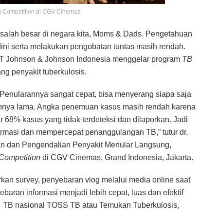
g Competition di CGV Cinemas
asalah besar di negara kita, Moms & Dads. Pengetahuan
dini serta melakukan pengobatan tuntas masih rendah.
PT Johnson & Johnson Indonesia menggelar program
TB
ng penyakit tuberkulosis.
 Penularannya sangat cepat, bisa menyerang siapa saja
tannya lama. Angka penemuan kasus masih rendah karena
 68% kasus yang tidak terdeteksi dan dilaporkan. Jadi
ormasi dan mempercepat penanggulangan TB,” tutur dr.
n dan Pengendalian Penyakit Menular Langsung,
Competition
di CGV Cinemas, Grand Indonesia, Jakarta.
rkan survey, penyebaran vlog melalui media online saat
baran informasi menjadi lebih cepat, luas dan efektif
 TB nasional TOSS TB atau Temukan Tuberkulosis,