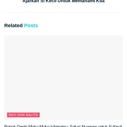
Ajarkan Si Kecil Untuk Memahami Kita
Related
Posts
BAYI DAN BALITA
Popok Genki Moko Moko Ichimatsu: Solusi Nyaman untuk Si Kecil