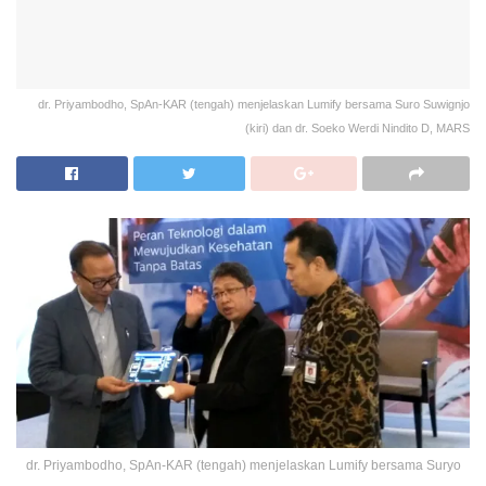
dr. Priyambodho, SpAn-KAR (tengah) menjelaskan Lumify bersama Suro Suwignjo
(kiri) dan dr. Soeko Werdi Nindito D, MARS
dr. Priyambodho, SpAn-KAR (tengah) menjelaskan Lumify bersama Suryo