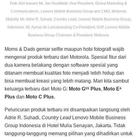
Foto (Kiri-kanan) Mr. Jan Huckfeldt, Vice President, Global Marketing &
Communications, Lenovo Mobile Business Group and CMO, Motorola
Mobility, Mr. Adrie R. Suhadi, Country Lead, Lenovo Mobile Business Group,
Indonesia, Mr. Aymar de Lencquesaing Co-President, SVP, Lenovo Mobile
Business Group Chairman & President, Motorola
Moms & Dads gemar selfie maupun hobi fotografi wajib
mengenal produk terbaru dari Motorola. Spesial fitur dari
dua kamera belakang dengan software spesial yang
ditanam membuat kualitas foto menjadi lebih hidup dan
bisa membuat kreasi yang lebih matang. Mari kita sambut
keluarga terbaru dari Moto G:
Moto G
Plus
,
Moto E
5S
4
Plus
dan
Moto C Plus
.
Peluncuran produk terbaru ini disampaikan langsung oleh
Adrie R. Suhadi,
Country Lead
Lenovo Mobile Business
Group Indonesia di Hotel Mulia Senayan, Jakarta. Tidak
tanggung-tanggung memang pilihan yang dihadirkan untuk