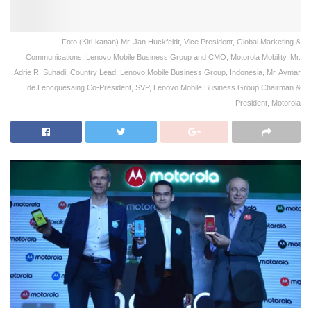
Foto (Kiri-kanan) Mr. Jan Huckfeldt, Vice President, Global Marketing &
Communications, Lenovo Mobile Business Group and CMO, Motorola Mobility, Mr.
Adrie R. Suhadi, Country Lead, Lenovo Mobile Business Group, Indonesia, Mr. Aymar
de Lencquesaing Co-President, SVP, Lenovo Mobile Business Group Chairman &
President, Motorola