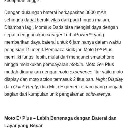
kecepatan tinggi
.
Dengan dukungan baterai berkapasitas 3000 mAh
sehingga dapat beraktivitas dari pagi hingga malam.
Ditambah lagi, Moms & Dads bisa mengisi daya dengan
cepat menggunakan
charger
TurboPower™ yang
memberikan daya baterai untuk 6 jam hanya dalam waktu
pengisian 15 menit. Pembaca sidik jari Moto G
Plus
5S
memiliki fungsi lebih, mulai dari mengunci smartphone
hingga melakukan pembayaran
mobile
. Moto G
Plus
5S
mudah digunakan dengan
moto experience
fitur yaitu moto
display dan moto action termasuk 2 fitur baru
Night Display
dan
Quick Reply
, dua Moto Experience baru yang menjadi
bagian dari kumpulan unik pengalaman
software
nya.
Moto E
Plus – Lebih Bertenaga dengan Baterai dan
4
Layar yang Besar