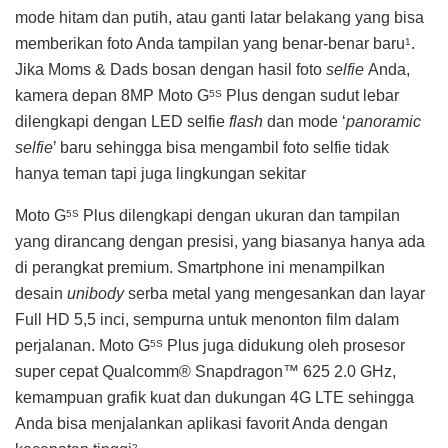
mode hitam dan putih, atau ganti latar belakang yang bisa
memberikan foto Anda tampilan yang benar-benar baru
.
1
Jika Moms & Dads bosan dengan hasil foto
selfie
Anda,
kamera depan 8MP Moto G
Plus dengan sudut lebar
5S
dilengkapi dengan LED selfie
flash
dan mode ‘
panoramic
selfie
’ baru sehingga bisa mengambil foto selfie tidak
hanya teman tapi juga lingkungan sekitar
Moto G
Plus dilengkapi dengan ukuran dan tampilan
5S
yang dirancang dengan presisi, yang biasanya hanya ada
di perangkat premium. Smartphone ini menampilkan
desain
unibody
serba metal yang mengesankan dan layar
Full HD 5,5 inci, sempurna untuk menonton film dalam
perjalanan. Moto G
Plus juga didukung oleh prosesor
5S
super cepat Qualcomm® Snapdragon™ 625 2.0 GHz,
kemampuan grafik kuat dan dukungan 4G LTE sehingga
Anda bisa menjalankan aplikasi favorit Anda dengan
2