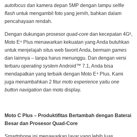
autofocus
dan kamera depan 5MP dengan lampu
selfie
flash
untuk mengambil foto yang jernih, bahkan dalam
pencahayaan rendah.
Dengan dukungan prosesor
quad-core
dan kecepatan 4G
,
6
Moto E⁴ Plus menawarkan kekuatan yang Anda butuhkan
untuk menjelajah situs web favorit Anda, bermain
games
dan lainnya – tanpa harus menunggu. Dan dengan versi
terbaru
operating system
Android™ 7.1, Anda bisa
mendapatkan yang terbaik dengan Moto E⁴ Plus. Kami
juga menambahkan 2 fitur
moto experience
yaitu
one
button navigation
dan moto display.
Moto C Plus – Produktifitas Bertambah dengan Baterai
Besar dan Prosesor Quad-Core
Smartphone ini menawarkan layar yang lebih luas,