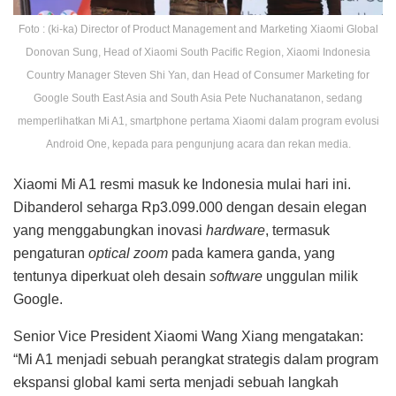
Foto : (ki-ka) Director of Product Management and Marketing Xiaomi Global
Donovan Sung, Head of Xiaomi South Pacific Region, Xiaomi Indonesia
Country Manager Steven Shi Yan, dan Head of Consumer Marketing for
Google South East Asia and South Asia Pete Nuchanatanon, sedang
memperlihatkan Mi A1, smartphone pertama Xiaomi dalam program evolusi
Android One, kepada para pengunjung acara dan rekan media.
Xiaomi Mi A1 resmi masuk ke Indonesia mulai hari ini.
Dibanderol seharga Rp3.099.000 dengan desain elegan
yang menggabungkan inovasi
hardware
, termasuk
pengaturan
optical zoom
pada kamera ganda, yang
tentunya diperkuat oleh desain
software
unggulan milik
Google.
Senior Vice President Xiaomi Wang Xiang mengatakan:
“Mi A1 menjadi sebuah perangkat strategis dalam program
ekspansi global kami serta menjadi sebuah langkah