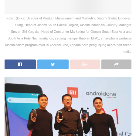
Foto : (ki-ka) Director of Product Management and Marketing Xiaomi Global Donovan
Sung, Head of Xiaomi South Pacific Region, Xiaomi Indonesia Country Manager
Steven Shi Yan, dan Head of Consumer Marketing for Google South East Asia and
South Asia Pete Nuchanatanon, sedang memperlihatkan Mi A1, smartphone pertama
Xiaomi dalam program evolusi Android One, kepada para pengunjung acara dan rekan
media.