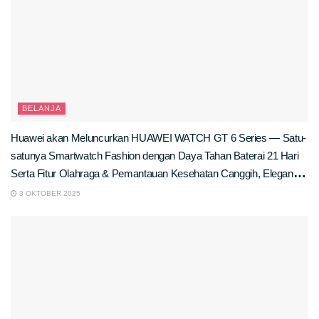
BELANJA
Huawei akan Meluncurkan HUAWEI WATCH GT 6 Series — Satu-
satunya Smartwatch Fashion dengan Daya Tahan Baterai 21 Hari
Serta Fitur Olahraga & Pemantauan Kesehatan Canggih, Elegan di
Kantor, Tangguh di Lapangan
3 OKTOBER 2025