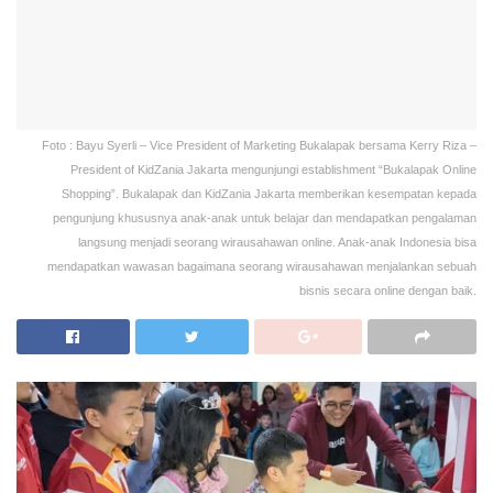
Foto : Bayu Syerli – Vice President of Marketing Bukalapak bersama Kerry Riza –
President of KidZania Jakarta mengunjungi establishment “Bukalapak Online
Shopping”. Bukalapak dan KidZania Jakarta memberikan kesempatan kepada
pengunjung khususnya anak-anak untuk belajar dan mendapatkan pengalaman
langsung menjadi seorang wirausahawan online. Anak-anak Indonesia bisa
mendapatkan wawasan bagaimana seorang wirausahawan menjalankan sebuah
bisnis secara online dengan baik.