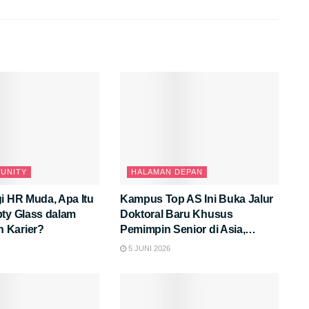
UNITY
HALAMAN DEPAN
i HR Muda, Apa Itu
Kampus Top AS Ini Buka Jalur
pty Glass dalam
Doktoral Baru Khusus
 Karier?
Pemimpin Senior di Asia,
Tertarik?
5 JUNI 2026