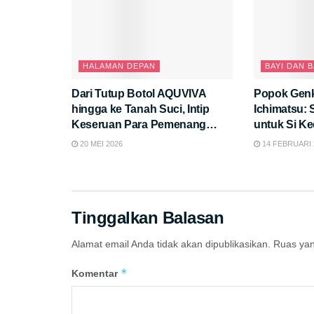
HALAMAN DEPAN
BAYI DAN B
Dari Tutup Botol AQUVIVA
Popok Gen
hingga ke Tanah Suci, Intip
Ichimatsu:
Keseruan Para Pemenang
untuk Si Kec
Umrah!
20 MEI 2026
14 FEBRUARI 
Tinggalkan Balasan
Alamat email Anda tidak akan dipublikasikan.
Ruas yan
*
Komentar