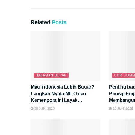
Related
Posts
HALAMAN DEPAN
OUR COMM
Mau Indonesia Lebih Bugar?
Penting bag
Langkah Nyata MILO dan
Prinsip Em
Kemenpora Ini Layak
Membangun
Diapresiasi
30 JUNI 2026
18 JUNI 2026