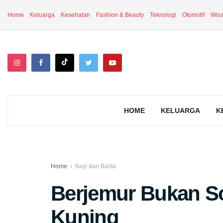
Home
Keluarga
Kesehatan
Fashion & Beauty
Teknologi
Otomotif
Wisa
HOME
KELUARGA
K
Home
Bayi dan Balita
Berjemur Bukan So
Kuning