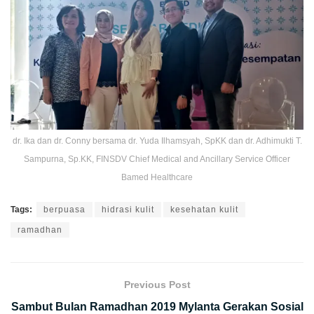
dr. Ika dan dr. Conny bersama dr. Yuda Ilhamsyah, SpKK dan dr. Adhimukti T.
Sampurna, Sp.KK, FINSDV Chief Medical and Ancillary Service Officer
Bamed Healthcare
Tags:
berpuasa
hidrasi kulit
kesehatan kulit
ramadhan
Previous Post
Sambut Bulan Ramadhan 2019 Mylanta Gerakan Sosial