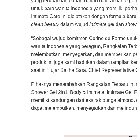
yang terbuat dari bahan-bahan natural dan orga
untuk para wanita Indonesia yang memiliki perha
Intimate Care ini diciptakan dengan formula b
clean beauty
dalam wujud
intimate gel
dan
showe
“Sebagai wujud komitmen Corine de Farme unu
wanita Indonesia yang beragam, Rangkaian Terb
melembutkan, menyegarkan, dan memberikan perli
produk ini juga kami hadirkan dalam tampilan 
saat ini”, ujar Saliha Sara, Chief Representative
Pihaknya menambahkan Rangkaian Terbaru Intima
Shower Gel 2in1: Body & Intimate, Intimate Gel F
memiliki kandungan dari ekstrak bunga almond, ek
dapat melembutkan, menyegarkan dan melindungi 