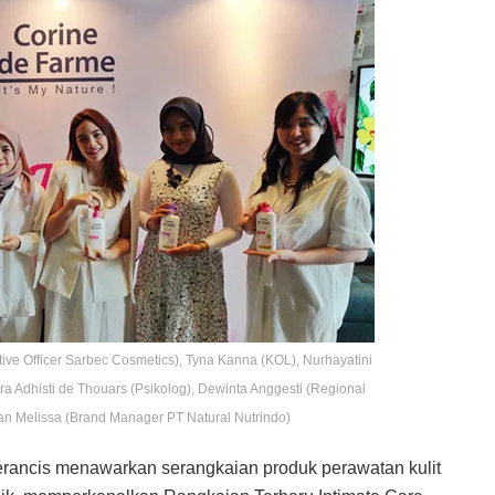
ative Officer Sarbec Cosmetics), Tyna Kanna (KOL), Nurhayatini
a Adhisti de Thouars (Psikolog), Dewinta Anggesti (Regional
n Melissa (Brand Manager PT Natural Nutrindo)
erancis menawarkan serangkaian produk perawatan kulit