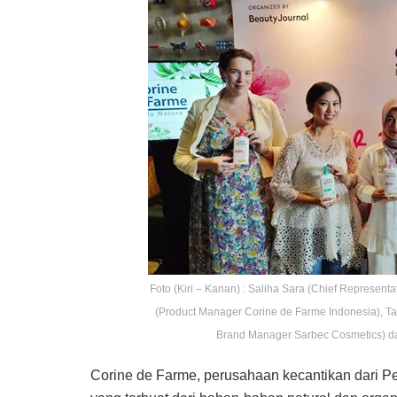
Foto (Kiri – Kanan) : Saliha Sara (Chief Represent
(Product Manager Corine de Farme Indonesia), Tar
Brand Manager Sarbec Cosmetics) da
Corine de Farme, perusahaan kecantikan dari P