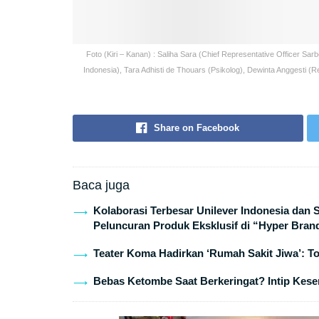
Foto (Kiri – Kanan) : Saliha Sara (Chief Representative Officer 
Indonesia), Tara Adhisti de Thouars (Psikolog), Dewinta Anggesti
Share on Facebook
Baca juga
Kolaborasi Terbesar Unilever Indonesia dan
Peluncuran Produk Eksklusif di “Hyper Bran
Teater Koma Hadirkan ‘Rumah Sakit Jiwa’: T
Bebas Ketombe Saat Berkeringat? Intip Keser